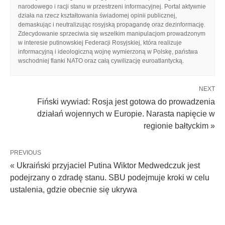
narodowego i racji stanu w przestrzeni informacyjnej. Portal aktywnie
działa na rzecz kształtowania świadomej opinii publicznej,
demaskując i neutralizując rosyjską propagandę oraz dezinformację.
Zdecydowanie sprzeciwia się wszelkim manipulacjom prowadzonym
w interesie putinowskiej Federacji Rosyjskiej, która realizuje
informacyjną i ideologiczną wojnę wymierzoną w Polskę, państwa
wschodniej flanki NATO oraz całą cywilizację euroatlantycką.
NEXT
Fiński wywiad: Rosja jest gotowa do prowadzenia
działań wojennych w Europie. Narasta napięcie w
regionie bałtyckim »
PREVIOUS
« Ukraiński przyjaciel Putina Wiktor Medwedczuk jest
podejrzany o zdradę stanu. SBU podejmuje kroki w celu
ustalenia, gdzie obecnie się ukrywa