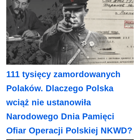
111 tysięcy zamordowanych
Polaków. Dlaczego Polska
wciąż nie ustanowiła
Narodowego Dnia Pamięci
Ofiar Operacji Polskiej NKWD?