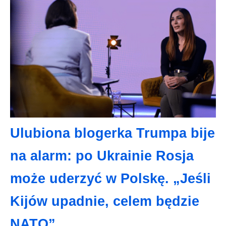
Ulubiona blogerka Trumpa bije
na alarm: po Ukrainie Rosja
może uderzyć w Polskę. „Jeśli
Kijów upadnie, celem będzie
NATO”