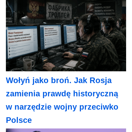
Wołyń jako broń. Jak Rosja
zamienia prawdę historyczną
w narzędzie wojny przeciwko
Polsce