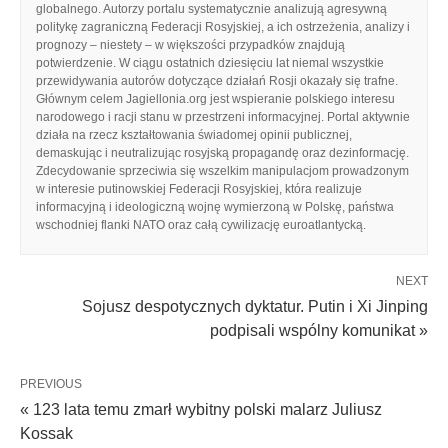
globalnego. Autorzy portalu systematycznie analizują agresywną
politykę zagraniczną Federacji Rosyjskiej, a ich ostrzeżenia, analizy i
prognozy – niestety – w większości przypadków znajdują
potwierdzenie. W ciągu ostatnich dziesięciu lat niemal wszystkie
przewidywania autorów dotyczące działań Rosji okazały się trafne.
Głównym celem Jagiellonia.org jest wspieranie polskiego interesu
narodowego i racji stanu w przestrzeni informacyjnej. Portal aktywnie
działa na rzecz kształtowania świadomej opinii publicznej,
demaskując i neutralizując rosyjską propagandę oraz dezinformację.
Zdecydowanie sprzeciwia się wszelkim manipulacjom prowadzonym
w interesie putinowskiej Federacji Rosyjskiej, która realizuje
informacyjną i ideologiczną wojnę wymierzoną w Polskę, państwa
wschodniej flanki NATO oraz całą cywilizację euroatlantycką.
NEXT
Sojusz despotycznych dyktatur. Putin i Xi Jinping
podpisali wspólny komunikat »
PREVIOUS
« 123 lata temu zmarł wybitny polski malarz Juliusz
Kossak