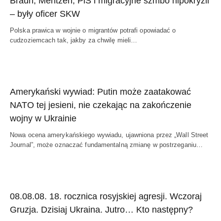
Braun, Mentzen, PiS i migracyjne szmbo hipokryzii
– były oficer SKW
Polska prawica w wojnie o migrantów potrafi opowiadać o
cudzoziemcach tak, jakby za chwilę mieli…
Amerykański wywiad: Putin może zaatakować
NATO tej jesieni, nie czekając na zakończenie
wojny w Ukrainie
Nowa ocena amerykańskiego wywiadu, ujawniona przez „Wall Street
Journal”, może oznaczać fundamentalną zmianę w postrzeganiu…
08.08.08. 18. rocznica rosyjskiej agresji. Wczoraj
Gruzja. Dzisiaj Ukraina. Jutro… Kto następny?