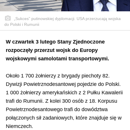
„Sukces” putinowskiej dyplomacji. USA przerzucają wojska
do Polski i Rumunii
W czwartek 3 lutego Stany Zjednoczone
rozpoczęły przerzut wojsk do Europy
wojskowymi samolotami transportowymi.
Około 1 700 żołnierzy z brygady piechoty 82.
Dywizji Powietrznodesantowej pojedzie do Polski.
1 000 żołnierzy amerykańskich z 2 Pułku Kawalerii
trafi do Rumunii. Z kolei 300 osób z 18. Korpusu
Powietrznodesantowego trafi do dowództwa
połączonych sił zadaniowych, które znajduje się w
Niemczech.