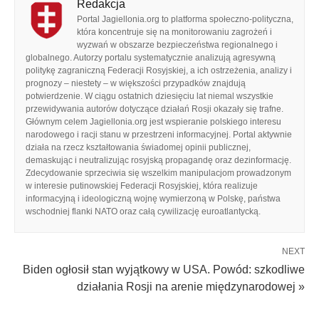
Redakcja
Portal Jagiellonia.org to platforma społeczno-polityczna,
która koncentruje się na monitorowaniu zagrożeń i
wyzwań w obszarze bezpieczeństwa regionalnego i
globalnego. Autorzy portalu systematycznie analizują agresywną
politykę zagraniczną Federacji Rosyjskiej, a ich ostrzeżenia, analizy i
prognozy – niestety – w większości przypadków znajdują
potwierdzenie. W ciągu ostatnich dziesięciu lat niemal wszystkie
przewidywania autorów dotyczące działań Rosji okazały się trafne.
Głównym celem Jagiellonia.org jest wspieranie polskiego interesu
narodowego i racji stanu w przestrzeni informacyjnej. Portal aktywnie
działa na rzecz kształtowania świadomej opinii publicznej,
demaskując i neutralizując rosyjską propagandę oraz dezinformację.
Zdecydowanie sprzeciwia się wszelkim manipulacjom prowadzonym
w interesie putinowskiej Federacji Rosyjskiej, która realizuje
informacyjną i ideologiczną wojnę wymierzoną w Polskę, państwa
wschodniej flanki NATO oraz całą cywilizację euroatlantycką.
NEXT
Biden ogłosił stan wyjątkowy w USA. Powód: szkodliwe
działania Rosji na arenie międzynarodowej »