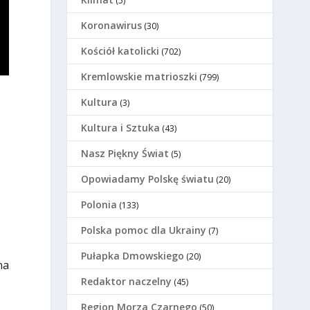
(5)
Koronawirus
(30)
Kościół katolicki
(702)
Kremlowskie matrioszki
(799)
Kultura
(3)
Kultura i Sztuka
(43)
–
Nasz Piękny Świat
(5)
Opowiadamy Polskę światu
(20)
Polonia
(133)
Polska pomoc dla Ukrainy
(7)
Pułapka Dmowskiego
(20)
na
Redaktor naczelny
(45)
Region Morza Czarnego
(50)