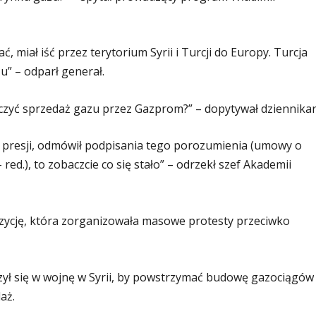
, miał iść przez terytorium Syrii i Turcji do Europy. Turcja
” – odparł generał.
eczyć sprzedaż gazu przez Gazprom?” – dopytywał dziennikar
ej presji, odmówił podpisania tego porozumienia (umowy o
ed.), to zobaczcie co się stało” – odrzekł szef Akademii
ozycję, która zorganizowała masowe protesty przeciwko
zył się w wojnę w Syrii, by powstrzymać budowę gazociągów
aż.