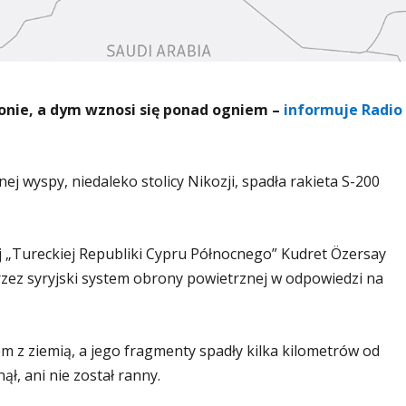
łonie, a dym wznosi się ponad ogniem –
informuje Radio
j wyspy, niedaleko stolicy Nikozji, spadła rakieta S-200
 „Tureckiej Republiki Cypru Północnego” Kudret Özersay
przez syryjski system obrony powietrznej w odpowiedzi na
m z ziemią, a jego fragmenty spadły kilka kilometrów od
ął, ani nie został ranny.