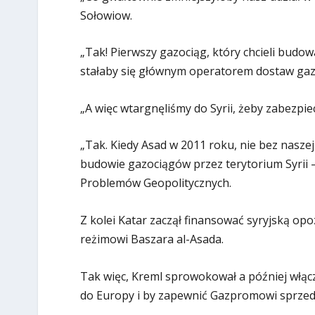
Sołowiow.
„Tak! Pierwszy gazociąg, który chcieli budować
stałaby się głównym operatorem dostaw gazu
„A więc wtargnęliśmy do Syrii, żeby zabezpi
„Tak. Kiedy Asad w 2011 roku, nie bez nasz
budowie gazociągów przez terytorium Syrii – r
Problemów Geopolitycznych.
Z kolei Katar zaczął finansować syryjską op
reżimowi Baszara al-Asada.
Tak więc, Kreml sprowokował a później włąc
do Europy i by zapewnić Gazpromowi sprzed