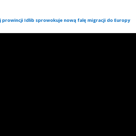
 prowincji Idlib sprowokuje nową falę migracji do Europy