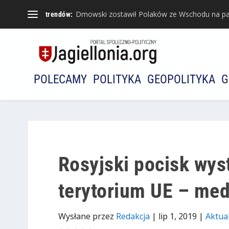
Dmowski zostawił Polaków ze Wschodu na pa
trendów:
POLECAMY
POLITYKA
GEOPOLITYKA
G
Rosyjski pocisk wyst
terytorium UE – med
Wysłane przez
Redakcja
|
lip 1, 2019
|
Aktua