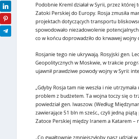
Podobnie Kreml działał w Syrii, przez której
Zatoki Perskiej do Europy. Rosja zmusiła m
projektach dotyczących transportu bliskow
spowodowało niezadowolenie potencjalnych in
co w końcu doprowadziło do krwawej wojny
Rosjanie tego nie ukrywają. Rosyjski gen. 
Geopolitycznych w Moskwie, w trakcie progr
ujawnił prawdziwe powody wojny w Syrii: in
„Gdyby Rosja tam nie weszła i nie utrzymała
problem z budżetem. Ta wojna toczy się o trz
powiedział gen. Iwaszow. (Według Międzynaro
zawierające 51 bln m sześc., czyli jedną pią
Zatoce Perskiej między Iranem a Katarem – re
„Co gwałtownie zmniejszyłoby nasz udział w