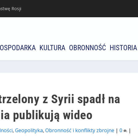
stwę Rosji
OSPODARKA
KULTURA
OBRONNOŚĆ
HISTORIA
rzelony z Syrii spadł na
ia publikują wideo
lności
,
Geopolityka
,
Оbronność i konflikty zbrojne
|
0
|