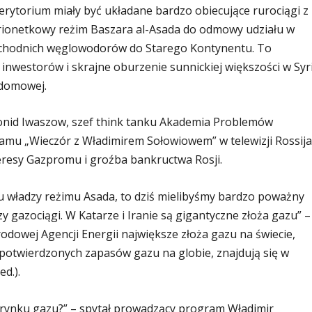
 terytorium miały być układane bardzo obiecujące rurociągi z
arionetkowy reżim Baszara al-Asada do odmowy udziału w
schodnich węglowodorów do Starego Kontynentu. To
westorów i skrajne oburzenie sunnickiej większości w Syri
 domowej.
Leonid Iwaszow, szef think tanku Akademia Problemów
amu „Wieczór z Władimirem Sołowiowem” w telewizji Rossija
teresy Gazpromu i groźba bankructwa Rosji.
 u władzy reżimu Asada, to dziś mielibyśmy bardzo poważny
y gazociągi. W Katarze i Iranie są gigantyczne złoża gazu” –
dowej Agencji Energii największe złoża gazu na świecie,
tą potwierdzonych zapasów gazu na globie, znajdują się w
d.).
 rynku gazu?” – spytał prowadzący program Władimir