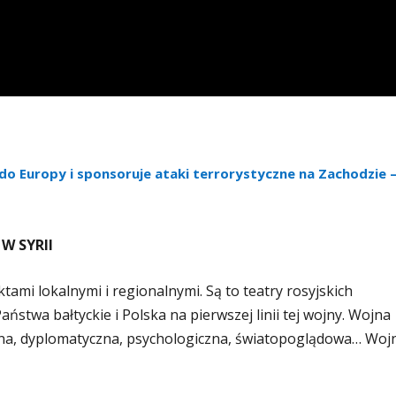
o Europy i sponsoruje ataki terrorystyczne na Zachodzie 
W SYRII
liktami lokalnymi i regionalnymi. Są to teatry rosyjskich
stwa bałtyckie i Polska na pierwszej linii tej wojny. Wojna
jna, dyplomatyczna, psychologiczna, światopoglądowa… Woj