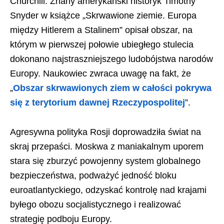
Churchill. Znany amerykański historyk Timothy
Snyder w książce „Skrwawione ziemie. Europa
między Hitlerem a Stalinem” opisał obszar, na
którym w pierwszej połowie ubiegłego stulecia
dokonano najstraszniejszego ludobójstwa narodów
Europy. Naukowiec zwraca uwagę na fakt, że
„
Obszar skrwawionych ziem w całości pokrywa
się z terytorium dawnej Rzeczypospolitej
”.
Agresywna polityka Rosji doprowadziła świat na
skraj przepaści. Moskwa z maniakalnym uporem
stara się zburzyć powojenny system globalnego
bezpieczeństwa, podważyć jedność bloku
euroatlantyckiego, odzyskać kontrolę nad krajami
byłego obozu socjalistycznego i realizować
strategię podboju Europy.