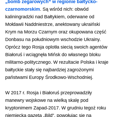
„bomb zegarowych” w regionie bałtycko-
czarnomorskim
. Są wśród nich: obwód
kaliningradzki nad Bałtykiem, oderwane od
Mołdawii Naddniestrze, anektowany ukraiński
Krym na Morzu Czarnym oraz okupowana część
Donbasu na południowym wschodzie Ukrainy.
Oprócz tego Rosja oplotła siecią swoich agentów
Białoruś i wciągnęła Mińsk do własnego bloku
militarno-politycznego. W rezultacie Polska i kraje
bałtyckie stały się najbardziej zagrożonymi
państwami Europy Środkowo-Wschodniej.
W 2017 r. Rosja i Białoruś przeprowadziły
manewry wojskowe na wielką skalę pod
kryptonimem Zapad-2017. W grudniu tegoż roku
niemiecka gazeta „Bild”, powołując się na