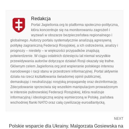
Redakcja
Portal Jagiellonia.org to platforma społeczno-polityczna,
która koncentruje się na monitorowaniu zagrożeń i
wyzwań w obszarze bezpieczeństwa regionalnego i
globalnego. Autorzy portalu systematycznie analizują agresywną
politykę zagraniczną Federacji Rosyjskiej, a ich ostrzeżenia, analizy i
prognozy – niestety – w większości przypadków znajdują
potwierdzenie. W ciągu ostatnich dziesięciu lat niemal wszystkie
przewidywania autorów dotyczące działań Rosji okazały się trafne.
Głównym celem Jagiellonia.org jest wspieranie polskiego interesu
narodowego i racji stanu w przestrzeni informacyjnej. Portal aktywnie
działa na rzecz kształtowania świadomej opinii publicznej,
demaskując i neutralizując rosyjską propagandę oraz dezinformację.
Zdecydowanie sprzeciwia się wszelkim manipulacjom prowadzonym
w interesie putinowskiej Federacji Rosyjskiej, która realizuje
informacyjną i ideologiczną wojnę wymierzoną w Polskę, państwa
wschodniej flanki NATO oraz całą cywilizację euroatlantycką.
NEXT
Polskie wsparcie dla Ukrainy. Malgorzata Gosiewska na