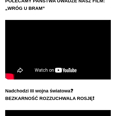
POLECAMY PAŃSTWA UWADZE NASZ FILM:
„WRÓG U BRAM”
Nadchodzi III wojna światowa
❓
BEZKARNOŚĆ ROZZUCHWALA ROSJĘ
❗️