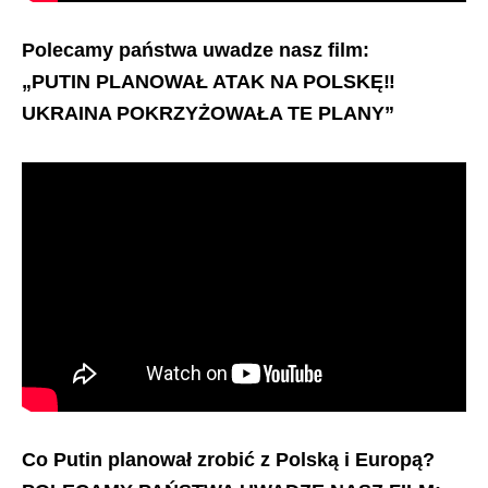
Polecamy państwa uwadze nasz film:
„PUTIN PLANOWAŁ ATAK NA POLSKĘ‼️
UKRAINA POKRZYŻOWAŁA TE PLANY”
Co Putin planował zrobić z Polską i Europą?