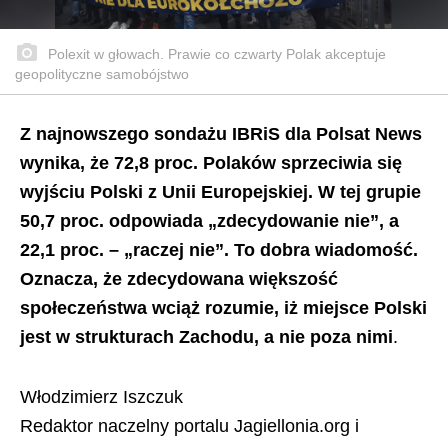
Polexit w głowach. Prawie co czwarty Polak akceptuje
geopolityczne samobójstwo
Z najnowszego sondażu IBRiS dla Polsat News
wynika, że 72,8 proc. Polaków sprzeciwia się
wyjściu Polski z Unii Europejskiej. W tej grupie
50,7 proc. odpowiada „zdecydowanie nie”, a
22,1 proc. – „raczej nie”. To dobra wiadomość.
Oznacza, że zdecydowana większość
społeczeństwa wciąż rozumie, iż miejsce Polski
jest w strukturach Zachodu, a nie poza nimi
.
Włodzimierz Iszczuk
Redaktor naczelny portalu Jagiellonia.org i