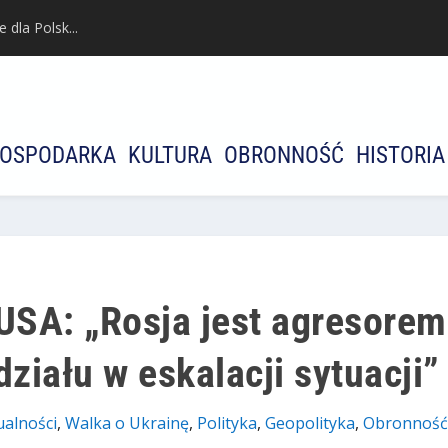
dla Polsk...
OSPODARKA
KULTURA
OBRONNOŚĆ
HISTORIA
USA: „Rosja jest agresorem
działu w eskalacji sytuacji”
ualności
,
Walka o Ukrainę
,
Polityka
,
Geopolityka
,
Оbronność 