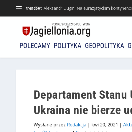
Aleksandr Dugin: Na eurazjatyckim kontynencie 
trendów:
POLECAMY
POLITYKA
GEOPOLITYKA
G
Departament Stanu 
Ukraina nie bierze u
Wysłane przez
Redakcja
|
kwi 20, 2021
|
Akt