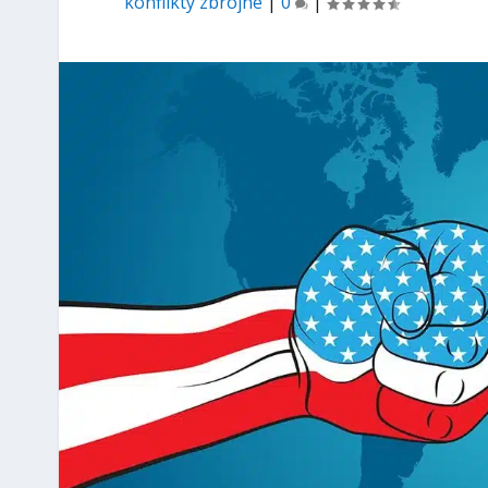
konflikty zbrojne
|
0
|