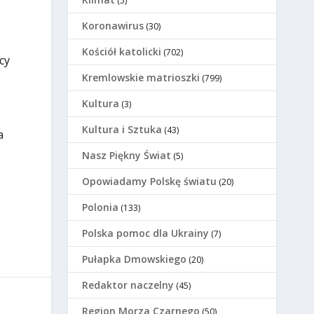
(5)
Koronawirus
(30)
Kościół katolicki
(702)
cy
Kremlowskie matrioszki
(799)
Kultura
(3)
Kultura i Sztuka
(43)
a
Nasz Piękny Świat
(5)
Opowiadamy Polskę światu
(20)
Polonia
(133)
Polska pomoc dla Ukrainy
(7)
Pułapka Dmowskiego
(20)
Redaktor naczelny
(45)
Region Morza Czarnego
(50)