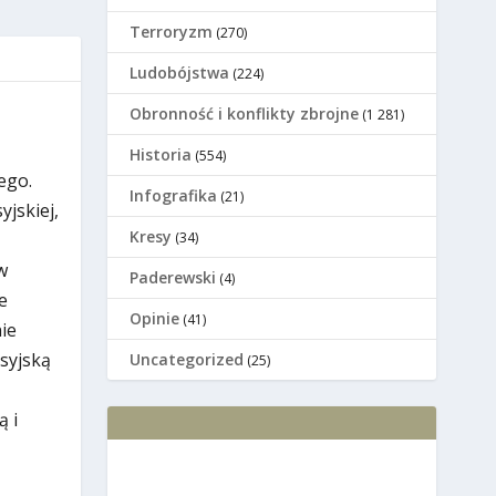
Terroryzm
(270)
Ludobójstwa
(224)
Оbronność i konflikty zbrojne
(1 281)
Historia
(554)
ego.
Infografika
(21)
jskiej,
Kresy
(34)
w
Paderewski
(4)
e
Opinie
(41)
ie
osyjską
Uncategorized
(25)
ą i