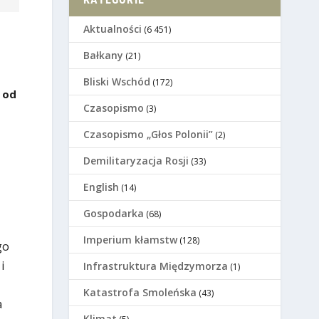
Aktualności
(6 451)
Bałkany
(21)
Bliski Wschód
(172)
 od
Czasopismo
(3)
Czasopismo „Głos Polonii”
(2)
Demilitaryzacja Rosji
(33)
English
(14)
Gospodarka
(68)
Imperium kłamstw
(128)
go
i
Infrastruktura Międzymorza
(1)
Katastrofa Smoleńska
(43)
a
Klimat