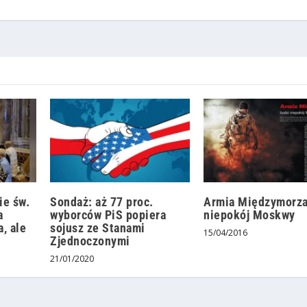
ie św.
Sondaż: aż 77 proc.
Armia Międzymorza
a
wyborców PiS popiera
niepokój Moskwy
a, ale
sojusz ze Stanami
15/04/2016
Zjednoczonymi
21/01/2020