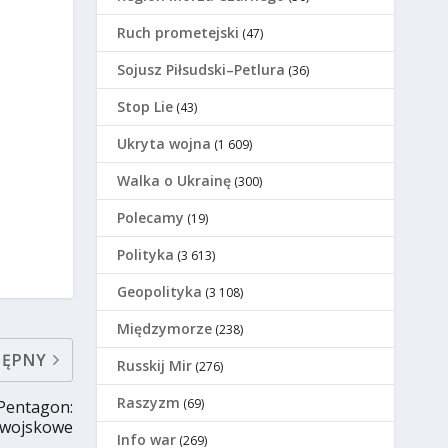
Ruch prometejski
(47)
Sojusz Piłsudski–Petlura
(36)
Stop Lie
(43)
Ukryta wojna
(1 609)
Walka o Ukrainę
(300)
Polecamy
(19)
Polityka
(3 613)
Geopolityka
(3 108)
Międzymorze
(238)
TĘPNY
Russkij Mir
(276)
Raszyzm
(69)
 Pentagon:
a wojskowe
Info war
(269)