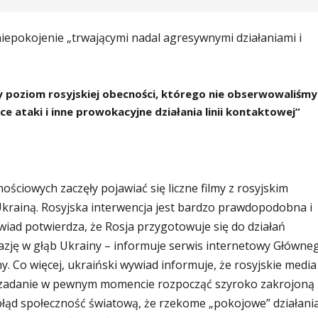
epokojenie „trwającymi nadal agresywnymi działaniami i
 poziom rosyjskiej obecności, którego nie obserwowaliśmy
e ataki i inne prowokacyjne działania linii kontaktowej”
ściowych zaczęły pojawiać się liczne filmy z rosyjskim
krainą. Rosyjska interwencja jest bardzo prawdopodobna i
iad potwierdza, że ​​Rosja przygotowuje się do działań
azję w głąb Ukrainy – informuje serwis internetowy Główne
Co więcej, ukraiński wywiad informuje, że rosyjskie media 
y zadanie w pewnym momencie rozpocząć szyroko zakrojoną
ąd społeczność światową, że rzekome „pokojowe” działani