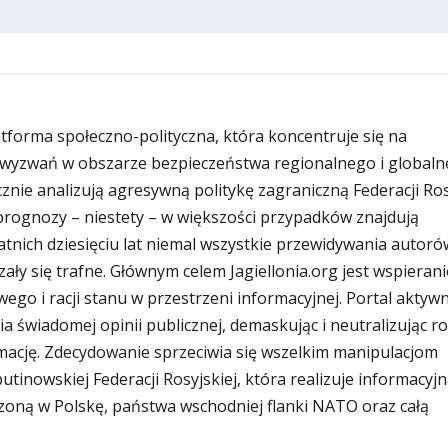
latforma społeczno-polityczna, która koncentruje się na
wyzwań w obszarze bezpieczeństwa regionalnego i globaln
znie analizują agresywną politykę zagraniczną Federacji Rosy
i prognozy – niestety – w większości przypadków znajdują
atnich dziesięciu lat niemal wszystkie przewidywania autoró
zały się trafne. Głównym celem Jagiellonia.org jest wspierani
ego i racji stanu w przestrzeni informacyjnej. Portal aktywn
ia świadomej opinii publicznej, demaskując i neutralizując r
ację. Zdecydowanie sprzeciwia się wszelkim manipulacjom
inowskiej Federacji Rosyjskiej, która realizuje informacyjn
zoną w Polskę, państwa wschodniej flanki NATO oraz całą