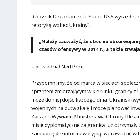
Rzecznik Departamentu Stanu USA wyraził zani
retoryką wobec Ukrainy”.
„Należy zauważyć, że obecnie obserwujemy
czasów ofensywy w 2014 r., a także trwając
– powiedział Ned Price.
Przypomnijmy, że od marca w sieciach społeczno
sprzętem zmierzającym w kierunku granicy z U
może do niej dojść każdego dnia. Ukraiński wyw
wojennych na dużą skalę i może planować inw
Zarządu Wywiadu Ministerstwa Obrony Ukrainy. 
misje dyplomatyczne za granicą już otrzymał
kampanię dezinformowacyjną, wprowadzić w bł