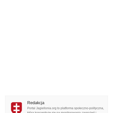
Redakcja
Portal Jagiellonia.org to platforma społeczno-polityczna,
która koncentruje się na monitorowaniu zagrożeń i