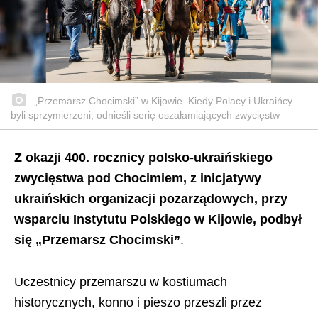
„Przemarsz Chocimski” w Kijowie. Kiedy Polacy i Ukraińcy
byli sprzymierzeni, odnieśli serię oszałamiających zwycięstw
Z okazji 400. rocznicy polsko-ukraińskiego
zwycięstwa pod Chocimiem, z inicjatywy
ukraińskich organizacji pozarządowych, przy
wsparciu Instytutu Polskiego w Kijowie, podbył
się „Przemarsz Chocimski”
.
Uczestnicy przemarszu w kostiumach
historycznych, konno i pieszo przeszli przez