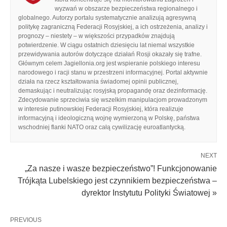
wyzwań w obszarze bezpieczeństwa regionalnego i
globalnego. Autorzy portalu systematycznie analizują agresywną
politykę zagraniczną Federacji Rosyjskiej, a ich ostrzeżenia, analizy i
prognozy – niestety – w większości przypadków znajdują
potwierdzenie. W ciągu ostatnich dziesięciu lat niemal wszystkie
przewidywania autorów dotyczące działań Rosji okazały się trafne.
Głównym celem Jagiellonia.org jest wspieranie polskiego interesu
narodowego i racji stanu w przestrzeni informacyjnej. Portal aktywnie
działa na rzecz kształtowania świadomej opinii publicznej,
demaskując i neutralizując rosyjską propagandę oraz dezinformację.
Zdecydowanie sprzeciwia się wszelkim manipulacjom prowadzonym
w interesie putinowskiej Federacji Rosyjskiej, która realizuje
informacyjną i ideologiczną wojnę wymierzoną w Polskę, państwa
wschodniej flanki NATO oraz całą cywilizację euroatlantycką.
NEXT
„Za nasze i wasze bezpieczeństwo”! Funkcjonowanie
Trójkąta Lubelskiego jest czynnikiem bezpieczeństwa –
dyrektor Instytutu Polityki Światowej »
PREVIOUS