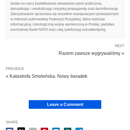
działa na rzecz kształtowania świadomej opinii publicznej,
demaskując i neutralizując rosyjską propagandę oraz dezinformację.
Zdecydowanie sprzeciwia się wszelkim manipulacjom prowadzonym
w interesie putinowskiej Federacji Rosyjskiej, która realizuje
informacyjną i ideologiczną wojnę wymierzoną w Polskę, państwa
wschodniej flanki NATO oraz całą cywilizację euroatlantycką.
NEXT
Razem zawsze wygrywaliśmy »
PREVIOUS
« Katastrofa Smoleńska. Nowy świadek
Leave a Comment
SHARE