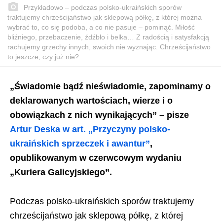
Przykładowo – podczas polsko-ukraińskich sporów
traktujemy chrześcijaństwo jak sklepową półkę, z której można
wybrać to, co się podoba, a co nie pasuje – pominąć. Miłość
bliźniego, przebaczenie, źdźbło i belka… Z radością i satysfakcją
rachujemy grzechy innych, swoich nie wyznając. Chrześcijaństwo
to jeszcze, czy już nie?
„Świadomie bądź nieświadomie, zapominamy o
deklarowanych wartościach, wierze i o
obowiązkach z nich wynikających” – pisze
Artur Deska w art. „Przyczyny polsko-
ukraińskich sprzeczek i awantur”
,
opublikowanym w czerwcowym wydaniu
„Kuriera Galicyjskiego”.
Podczas polsko-ukraińskich sporów traktujemy
chrześcijaństwo jak sklepową półkę, z której