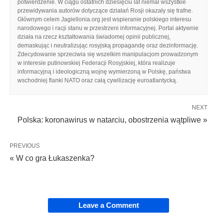
potwierdzenie. W ciągu ostatnich dziesięciu lat niemal wszystkie
przewidywania autorów dotyczące działań Rosji okazały się trafne.
Głównym celem Jagiellonia.org jest wspieranie polskiego interesu
narodowego i racji stanu w przestrzeni informacyjnej. Portal aktywnie
działa na rzecz kształtowania świadomej opinii publicznej,
demaskując i neutralizując rosyjską propagandę oraz dezinformację.
Zdecydowanie sprzeciwia się wszelkim manipulacjom prowadzonym
w interesie putinowskiej Federacji Rosyjskiej, która realizuje
informacyjną i ideologiczną wojnę wymierzoną w Polskę, państwa
wschodniej flanki NATO oraz całą cywilizację euroatlantycką.
NEXT
Polska: koronawirus w natarciu, obostrzenia wątpliwe »
PREVIOUS
« W co gra Łukaszenka?
Leave a Comment