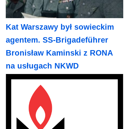
Kat Warszawy był sowieckim
agentem. SS-Brigadeführer
Bronisław Kaminski z RONA
na usługach NKWD