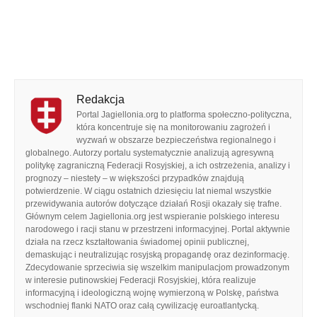
Redakcja
Portal Jagiellonia.org to platforma społeczno-polityczna,
która koncentruje się na monitorowaniu zagrożeń i
wyzwań w obszarze bezpieczeństwa regionalnego i
globalnego. Autorzy portalu systematycznie analizują agresywną
politykę zagraniczną Federacji Rosyjskiej, a ich ostrzeżenia, analizy i
prognozy – niestety – w większości przypadków znajdują
potwierdzenie. W ciągu ostatnich dziesięciu lat niemal wszystkie
przewidywania autorów dotyczące działań Rosji okazały się trafne.
Głównym celem Jagiellonia.org jest wspieranie polskiego interesu
narodowego i racji stanu w przestrzeni informacyjnej. Portal aktywnie
działa na rzecz kształtowania świadomej opinii publicznej,
demaskując i neutralizując rosyjską propagandę oraz dezinformację.
Zdecydowanie sprzeciwia się wszelkim manipulacjom prowadzonym
w interesie putinowskiej Federacji Rosyjskiej, która realizuje
informacyjną i ideologiczną wojnę wymierzoną w Polskę, państwa
wschodniej flanki NATO oraz całą cywilizację euroatlantycką.