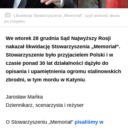
Likwidacja Stowarzyszenia „Memoriał”, czyli wolność słowa
po rosyjsku
We wtorek 28 grudnia Sąd Najwyższy Rosji
nakazał likwidację Stowarzyszenia „Memoriał”.
Stowarzyszenie było przyjacielem Polski i w
czasie ponad 30 lat działalności dążyło do
opisania i upamiętnienia ogromu stalinowskich
zbrodni, w tym mordu w Katyniu
.
Jarosław Mańka
Dziennikarz, scenarzysta i reżyser
O Stowarzyszeniu „Memoriał”
pisaliśmy w