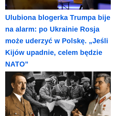
Ulubiona blogerka Trumpa bije
na alarm: po Ukrainie Rosja
może uderzyć w Polskę. „Jeśli
Kijów upadnie, celem będzie
NATO”