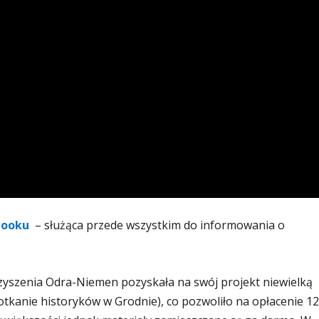
booku
– służąca przede wszystkim do informowania o
zyszenia Odra-Niemen pozyskała na swój projekt niewielką
tkanie historyków w Grodnie), co pozwoliło na opłacenie 12