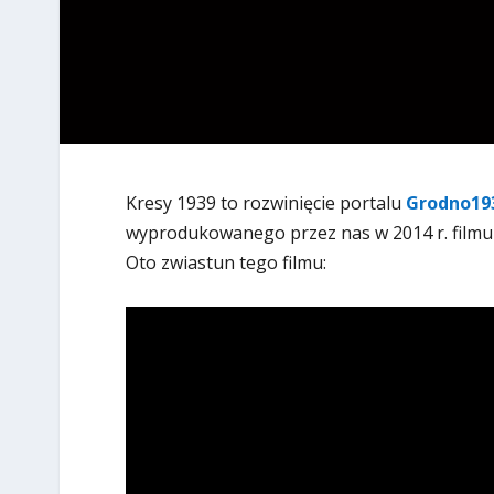
Kresy 1939 to rozwinięcie portalu
Grodno193
wyprodukowanego przez nas w 2014 r. filmu
Oto zwiastun tego filmu: