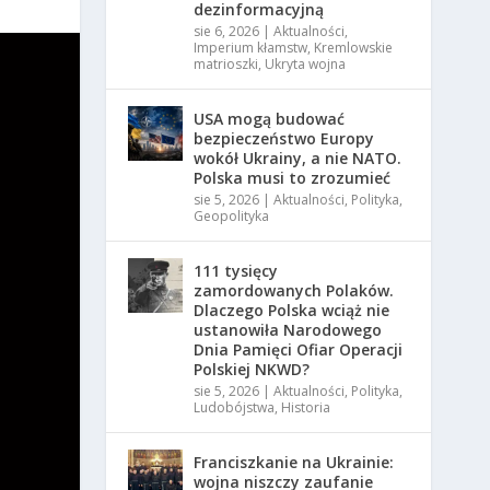
dezinformacyjną
sie 6, 2026
|
Aktualności
,
Imperium kłamstw
,
Kremlowskie
matrioszki
,
Ukryta wojna
USA mogą budować
bezpieczeństwo Europy
wokół Ukrainy, a nie NATO.
Polska musi to zrozumieć
sie 5, 2026
|
Aktualności
,
Polityka
,
Geopolityka
111 tysięcy
zamordowanych Polaków.
Dlaczego Polska wciąż nie
ustanowiła Narodowego
Dnia Pamięci Ofiar Operacji
Polskiej NKWD?
sie 5, 2026
|
Aktualności
,
Polityka
,
Ludobójstwa
,
Historia
Franciszkanie na Ukrainie:
wojna niszczy zaufanie