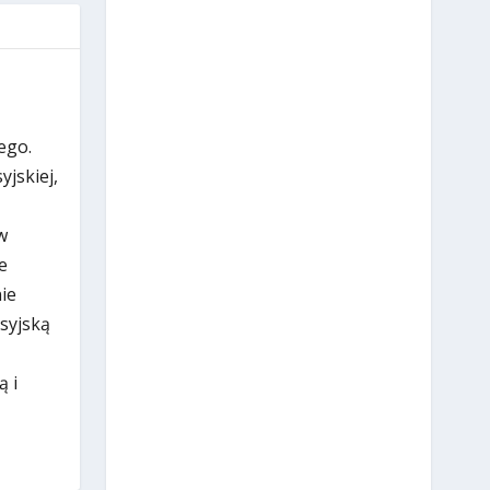
ego.
jskiej,
w
e
ie
osyjską
ą i