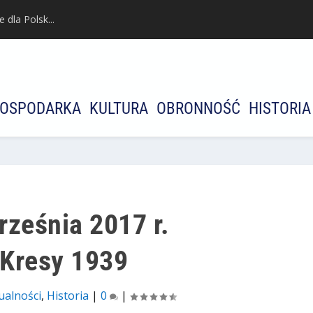
dla Polsk...
OSPODARKA
KULTURA
OBRONNOŚĆ
HISTORIA
rześnia 2017 r.
 Kresy 1939
ualności
,
Historia
|
0
|