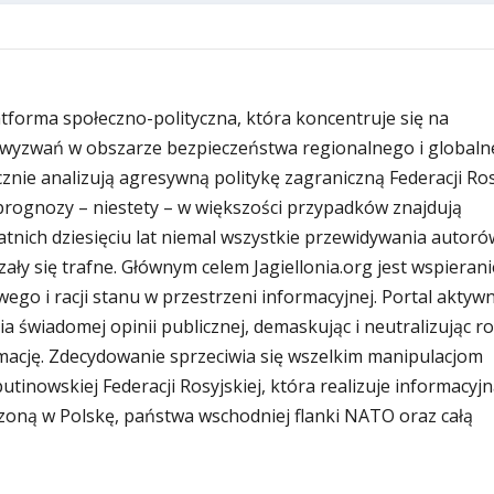
latforma społeczno-polityczna, która koncentruje się na
wyzwań w obszarze bezpieczeństwa regionalnego i globaln
znie analizują agresywną politykę zagraniczną Federacji Rosy
i prognozy – niestety – w większości przypadków znajdują
atnich dziesięciu lat niemal wszystkie przewidywania autoró
zały się trafne. Głównym celem Jagiellonia.org jest wspierani
ego i racji stanu w przestrzeni informacyjnej. Portal aktywn
ia świadomej opinii publicznej, demaskując i neutralizując r
ację. Zdecydowanie sprzeciwia się wszelkim manipulacjom
inowskiej Federacji Rosyjskiej, która realizuje informacyjn
zoną w Polskę, państwa wschodniej flanki NATO oraz całą