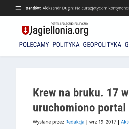
Aleksandr Dugin: Na eurazjatyckim kontynencie 
trendów:
POLECAMY
POLITYKA
GEOPOLITYKA
G
Krew na bruku. 17 w
uruchomiono portal
Wysłane przez
Redakcja
|
wrz 19, 2017
|
Akt