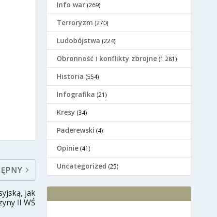
Info war
(269)
Terroryzm
(270)
Ludobójstwa
(224)
Оbronność i konflikty zbrojne
(1 281)
Historia
(554)
Infografika
(21)
Kresy
(34)
Paderewski
(4)
Opinie
(41)
Uncategorized
(25)
TĘPNY
yjską, jak
yny II WŚ