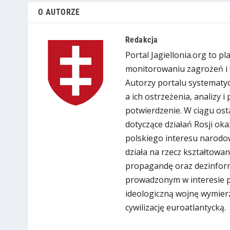
O AUTORZE
Redakcja
Portal Jagiellonia.org to p
monitorowaniu zagrożeń i 
Autorzy portalu systematyc
a ich ostrzeżenia, analizy 
potwierdzenie. W ciągu ost
dotyczące działań Rosji oka
polskiego interesu narodow
działa na rzecz kształtowan
propagandę oraz dezinform
prowadzonym w interesie put
ideologiczną wojnę wymier
cywilizację euroatlantycką.