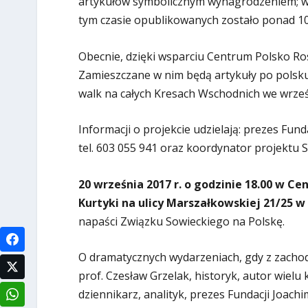
artykułów symbolicznym wynagrodzeniem; w 
tym czasie opublikowanych zostało ponad 10
Obecnie, dzięki wsparciu Centrum Polsko R
Zamieszczane w nim będą artykuły po polsku, 
walk na całych Kresach Wschodnich we wrześ
Informacji o projekcie udzielają: prezes Fund
tel. 603 055 941 oraz koordynator projektu
20 września 2017 r. o godzinie 18.00 w C
Kurtyki na ulicy Marszałkowskiej 21/25 
napaści Związku Sowieckiego na Polskę.
O dramatycznych wydarzeniach, gdy z zachod
prof. Czesław Grzelak, historyk, autor wielu
dziennikarz, analityk, prezes Fundacji Joach