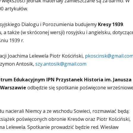
większości jednak materiały zamieszczane są za darmo. W
0 artykułów.
osyjskiego Dialogu i Porozumienia budujemy
Kresy 1939
.
a także (w skróconej wersji) rosyjsku i angielsku, dotycząc
niu 1939 r.
acji Joachima Lelewela Piotr Kościński,
pkoscinsk@gmail.co
 Szymon Antosik,
szy.antosik@gmail.com
entrum Edukacyjnym IPN Przystanek Historia im. Janusza
w Warszawie
odbędzie się spotkanie poświęcone wrześniowe
u nacierali Niemcy a ze wschodu Sowieci, rozmawiać będą:
 książek poświęconych obronie Kresów oraz Piotr Kościński,
ima Lelewela. Spotkanie prowadzić będzie red. Wiesław