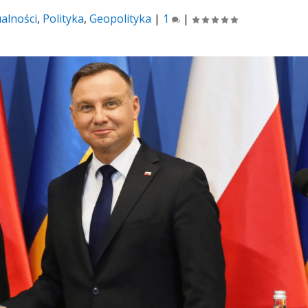
alności
,
Polityka
,
Geopolityka
|
1
|