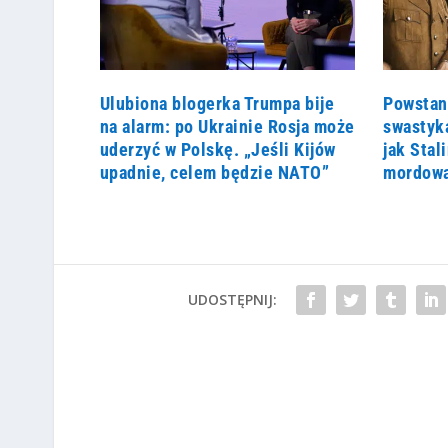
Ulubiona blogerka Trumpa bije
Powstan
na alarm: po Ukrainie Rosja może
swastyk
uderzyć w Polskę. „Jeśli Kijów
jak Sta
upadnie, celem będzie NATO”
mordowa
UDOSTĘPNIJ: