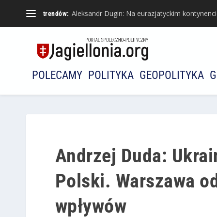
Aleksandr Dugin: Na eurazjatyckim kontynencie 
trendów:
POLECAMY
POLITYKA
GEOPOLITYKA
G
Andrzej Duda: Ukrai
Polski. Warszawa od
wpływów