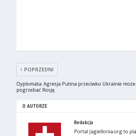
POPRZEDNI
Dyplomata: Agresja Putina przeciwko Ukrainie może
pogrzebać Rosję
O AUTORZE
Redakcja
Portal Jagiellonia.org to p