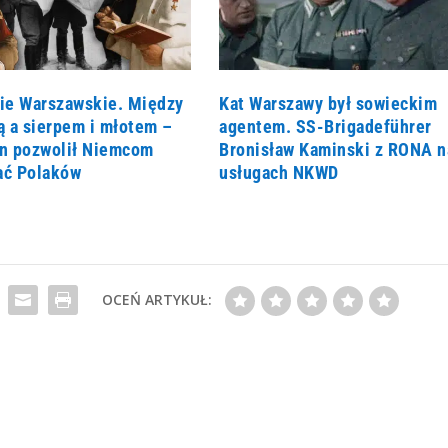
ie Warszawskie. Między
Kat Warszawy był sowieckim
ą a sierpem i młotem –
agentem. SS-Brigadeführer
lin pozwolił Niemcom
Bronisław Kaminski z RONA n
ć Polaków
usługach NKWD
OCEŃ ARTYKUŁ: