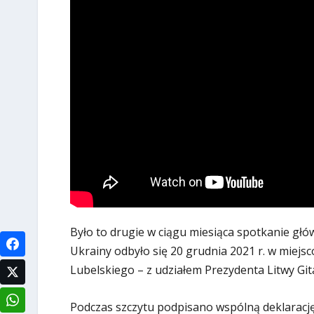
Było to drugie w ciągu miesiąca spotkanie gł
Ukrainy odbyło się 20 grudnia 2021 r. w miejs
Lubelskiego – z udziałem Prezydenta Litwy Gi
Podczas szczytu podpisano wspólną deklarację