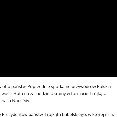
ów obu państw. Poprzednie spotkanie przywódców Polski i
cowości Huta na zachodzie Ukrainy w formacie Trójkąta
tanasa Nausėdy.
 Prezydentów państw Trójkąta Lubelskiego, w której m.in.