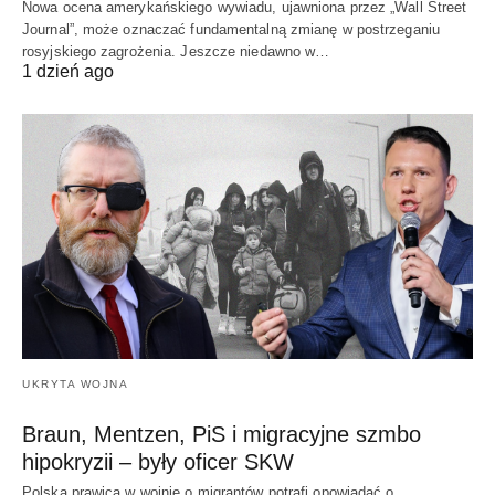
Nowa ocena amerykańskiego wywiadu, ujawniona przez „Wall Street
Journal”, może oznaczać fundamentalną zmianę w postrzeganiu
rosyjskiego zagrożenia. Jeszcze niedawno w…
1 dzień ago
UKRYTA WOJNA
Braun, Mentzen, PiS i migracyjne szmbo
hipokryzii – były oficer SKW
Polska prawica w wojnie o migrantów potrafi opowiadać o