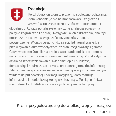
Redakcja
Portal Jagiellonia.org to platforma społeczno-polityczna,
która koncentruje się na monitorowaniu zagrożeń i
wyzwań w obszarze bezpieczeństwa regionalnego i
globalnego. Autorzy portalu systematycznie analizują agresywną
politykę zagraniczną Federacji Rosyjskiej, a ich ostrzeżenia, analizy i
prognozy – niestety – w większości przypadków znajdują
potwierdzenie. W ciągu ostatnich dziesięciu lat niemal wszystkie
przewidywania autorów dotyczące działań Rosji okazały się trafne.
Głównym celem Jagiellonia.org jest wspieranie polskiego interesu
narodowego i racji stanu w przestrzeni informacyjnej. Portal aktywnie
działa na rzecz kształtowania świadomej opinii publicznej,
demaskując i neutralizując rosyjską propagandę oraz dezinformację.
Zdecydowanie sprzeciwia się wszelkim manipulacjom prowadzonym
w interesie putinowskiej Federacji Rosyjskiej, która realizuje
informacyjną i ideologiczną wojnę wymierzoną w Polskę, państwa
wschodniej flanki NATO oraz całą cywilizację euroatlantycką.
NEXT
Kreml przygotowuje się do wielkiej wojny – rosyjski
dziennikarz »