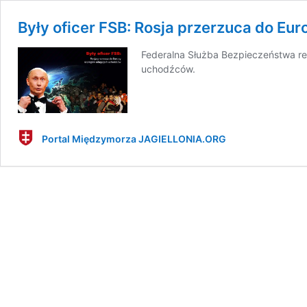
Były oficer FSB: Rosja przerzuca do E
Federalna Służba Bezpieczeństwa re
uchodźców.
Portal Międzymorza JAGIELLONIA.ORG