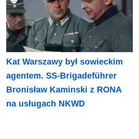
Kat Warszawy był sowieckim
agentem. SS-Brigadeführer
Bronisław Kaminski z RONA
na usługach NKWD