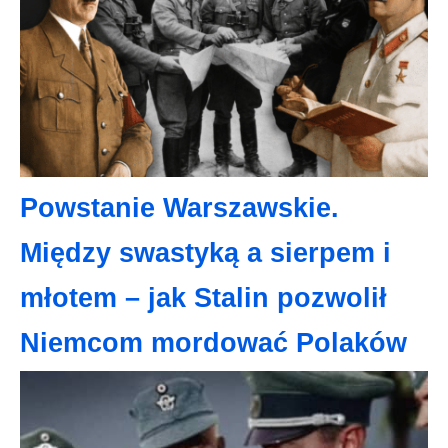
Powstanie Warszawskie.
Między swastyką a sierpem i
młotem – jak Stalin pozwolił
Niemcom mordować Polaków