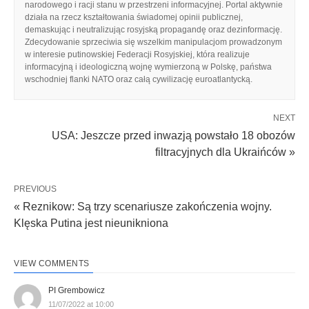
narodowego i racji stanu w przestrzeni informacyjnej. Portal aktywnie
działa na rzecz kształtowania świadomej opinii publicznej,
demaskując i neutralizując rosyjską propagandę oraz dezinformację.
Zdecydowanie sprzeciwia się wszelkim manipulacjom prowadzonym
w interesie putinowskiej Federacji Rosyjskiej, która realizuje
informacyjną i ideologiczną wojnę wymierzoną w Polskę, państwa
wschodniej flanki NATO oraz całą cywilizację euroatlantycką.
NEXT
USA: Jeszcze przed inwazją powstało 18 obozów
filtracyjnych dla Ukraińców »
PREVIOUS
« Reznikow: Są trzy scenariusze zakończenia wojny.
Klęska Putina jest nieunikniona
VIEW COMMENTS
PI Grembowicz
11/07/2022 at 10:00