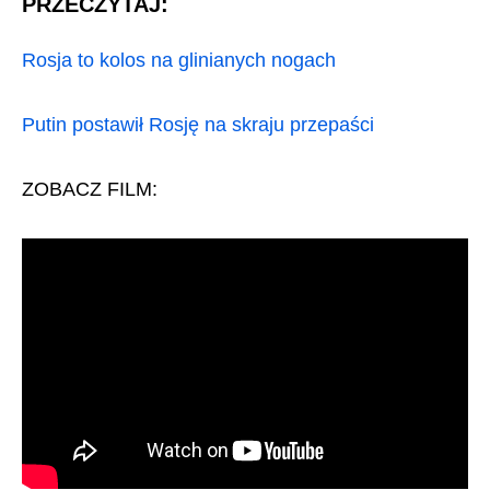
PRZECZYTAJ:
Rosja to kolos na glinianych nogach
Putin postawił Rosję na skraju przepaści
ZOBACZ FILM: