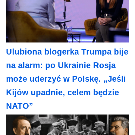
Ulubiona blogerka Trumpa bije
na alarm: po Ukrainie Rosja
może uderzyć w Polskę. „Jeśli
Kijów upadnie, celem będzie
NATO”