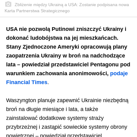
Zbliżenie między Ukrainą a USA: Zostanie podpisana nowa
Karta Partnerstwa Strategicznego
USA nie pozwolą Putinowi zniszczyć Ukrainy i
dokonać ludobójstwa na jej mieszkańcach.
Stany Zjednoczone Ameryki opracowują plany
zaopatrzenia Ukrainy w broń na nadchodzące
lata – powiedział przedstawiciel Pentagonu pod
warunkiem zachowania anonimowości,
podaje
Financial Times
.
Waszyngton planuje zapewnić Ukrainie niezbędną
broń na długie miesiące i lata, a także
zainstalować dodatkowe systemy straży
przybrzeżnej i zastąpić sowieckie systemy obrony
powietrznej – powiedział przedstawiciel