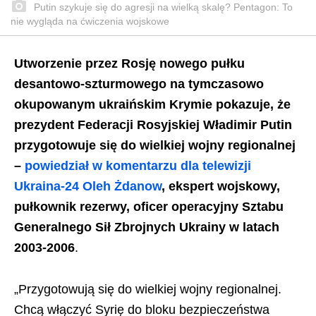
Putin szykuje się do agresji na wielką skalę? Pentagon: To
nie wygląda na ćwiczenia wojskowe
Utworzenie przez Rosję nowego pułku
desantowo-szturmowego na tymczasowo
okupowanym ukraińskim Krymie pokazuje, że
prezydent Federacji Rosyjskiej Władimir Putin
przygotowuje się do wielkiej wojny regionalnej
–
powiedział w komentarzu dla telewizji
Ukraina-24 Oleh Żdanow
, ekspert wojskowy,
pułkownik rezerwy, oficer operacyjny Sztabu
Generalnego Sił Zbrojnych Ukrainy w latach
2003-2006
.
„Przygotowują się do wielkiej wojny regionalnej.
Chcą włączyć Syrię do bloku bezpieczeństwa