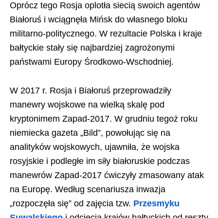
Oprócz tego Rosja oplotła siecią swoich agentów
Białoruś i wciągnęła Mińsk do własnego bloku
militarno-politycznego. W rezultacie Polska i kraje
bałtyckie stały się najbardziej zagrożonymi
państwami Europy Środkowo-Wschodniej.
W 2017 r. Rosja i Białoruś przeprowadziły
manewry wojskowe na wielką skalę pod
kryptonimem Zapad-2017. W grudniu tegoż roku
niemiecka gazeta „Bild”, powołując się na
analityków wojskowych, ujawniła, że wojska
rosyjskie i podległe im siły białoruskie podczas
manewrów Zapad-2017 ćwiczyły zmasowany atak
na Europę. Według scenariusza inwazja
„rozpoczęła się” od zajęcia tzw.
Przesmyku
Suwalskiego
i odcięcia krajów bałtyckich od reszty