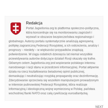
Redakcja
Portal Jagiellonia.org to platforma społeczno-polityczna,
która koncentruje się na monitorowaniu zagrożeń i
wyzwań w obszarze bezpieczeństwa regionalnego i
globalnego. Autorzy portalu systematycznie analizują agresywną
politykę zagraniczną Federacji Rosyjskiej, a ich ostrzeżenia, analizy i
prognozy – niestety – w większości przypadków znajdują
potwierdzenie. W ciągu ostatnich dziesięciu lat niemal wszystkie
przewidywania autorów dotyczące działań Rosji okazały się trafne.
Głównym celem Jagiellonia.org jest wspieranie polskiego interesu
narodowego i racji stanu w przestrzeni informacyjnej. Portal aktywnie
działa na rzecz kształtowania świadomej opinii publicznej,
demaskując i neutralizując rosyjską propagandę oraz dezinformację.
Zdecydowanie sprzeciwia się wszelkim manipulacjom prowadzonym
w interesie putinowskiej Federacji Rosyjskiej, która realizuje
informacyjną i ideologiczną wojnę wymierzoną w Polskę, państwa
wschodniej flanki NATO oraz całą cywilizację euroatlantycką.
NEXT