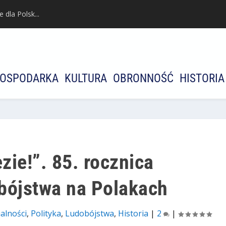
dla Polsk...
OSPODARKA
KULTURA
OBRONNOŚĆ
HISTORIA
ezie!”. 85. rocznica
bójstwa na Polakach
alności
,
Polityka
,
Ludobójstwa
,
Historia
|
2
|