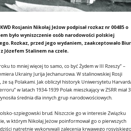
 NKWD Rosjanin Nikołaj Jeżow podpisał rozkaz nr 00485 o
celem było wyniszczenie osób narodowości polskiej
ego. Rozkaz, przed jego wydaniem, zaakceptowało Biu
z Józefem Stalinem na czele.
ku to mniej więcej to samo, co być Żydem w III Rzeszy” –
miera Ukrainy Jurija Jechanurowa. W stalinowskiej Rosji
, że są Polakami. Jak obliczył historyk Uniwersytetu Harvard
terroru” w latach 1934-1939 Polak mieszkający w ZSRR miał 
wynosiła średnia dla innych grup narodowościowych.
polsko-szpiegowski brud. Niszczcie go w interesie Związku
rcie, w którym Nikołaj Jeżow poinformował go o pierwszych
iści natrętnie wykonywali zalecenia krwawego rosyjskieg