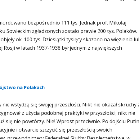
zamordowano bezpośrednio 111 tys. Jednak prof. Mikołaj
ązku Sowieckim zgładzonych zostało prawie 200 tys. Polaków.
bjęły ok. 100 tys. Dziesiątki tysięcy skazano na więzienia lu
 Rosji w latach 1937-1938 był jednym z największych
bójstwo na Polakach
nie wstydzą się swojej przeszłości. Nikt nie okazał skruchy 
zygnował z użycia podobnej praktyki w przyszłości, nikt nie
ż się nie powtórzy. Nie! Wprost przeciwnie. Po dojściu Puti
cyjnie i otwarcie szczycić się przeszłością swoich
ew, przewodniczący Federalnej Służby Bezpieczeństwa, w