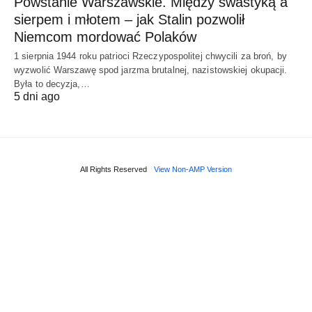
Powstanie Warszawskie. Między swastyką a
sierpem i młotem – jak Stalin pozwolił
Niemcom mordować Polaków
1 sierpnia 1944 roku patrioci Rzeczypospolitej chwycili za broń, by
wyzwolić Warszawę spod jarzma brutalnej, nazistowskiej okupacji.
Była to decyzja,…
5 dni ago
All Rights Reserved
View Non-AMP Version