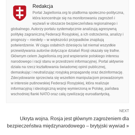
Redakcja
Portal Jagiellonia.org to platforma społeczno-polityczna,
która koncentruje się na monitorowaniu zagrożeń i
wyzwań w obszarze bezpieczeństwa regionalnego i
globalnego. Autorzy portalu systematycznie analizują agresywną
politykę zagraniczną Federacji Rosyjskiej, a ich ostrzeżenia, analizy i
prognozy – niestety – w większości przypadków znajdują
potwierdzenie. W ciągu ostatnich dziesięciu lat niemal wszystkie
przewidywania autorów dotyczące działań Rosji okazały się trafne.
Głównym celem Jagiellonia.org jest wspieranie polskiego interesu
narodowego i racji stanu w przestrzeni informacyjnej. Portal aktywnie
działa na rzecz kształtowania świadomej opinii publicznej,
demaskując i neutralizując rosyjską propagandę oraz dezinformację.
Zdecydowanie sprzeciwia się wszelkim manipulacjom prowadzonym
w interesie putinowskiej Federacji Rosyjskiej, która realizuje
informacyjną i ideologiczną wojnę wymierzoną w Polskę, państwa
wschodniej flanki NATO oraz całą cywilizację euroatlantycką.
NEXT
Ukryta wojna. Rosja jest głównym zagrożeniem dla
bezpieczeństwa międzynarodowego – brytyjski wywiad »