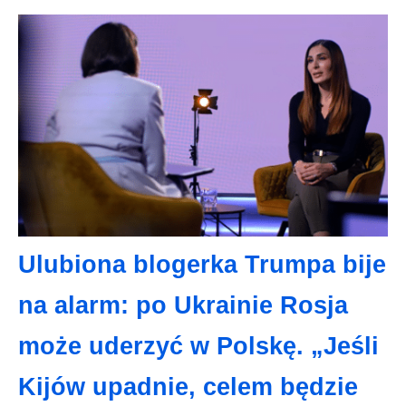
Ulubiona blogerka Trumpa bije
na alarm: po Ukrainie Rosja
może uderzyć w Polskę. „Jeśli
Kijów upadnie, celem będzie