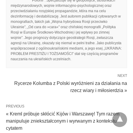
Polonii”. Specjalizuje się w geopolityce, stosunkach
międzynarodowych, wojnie informacyjno-psychologicznej oraz
przeciwdziałaniu rosyjskiej propagandzie, która ma na celu
dezinformację i destabilizację. Jest autorem publikacji cytowanych w
monografiach, takich jak „Wojna hybrydowa Rosji przeciwko
Ukrainie”, „Od cara do »cara«” oraz chińskiej monografii „Polityka
Rosji w Europie Środkowo-Wschodniej i jej wpływy po zimnej
wojnie”. Jego prognozy dotyczące geostrategii Rosji, zwłaszcza
agresji na Ukrainę, okazały się niemal w pełni trafne. Jako publicysta
współpracował z ogólnoukraińskimi mediami, a jego esej „UKRAINA:
PROBLEM PRESTIŻU I TOŻSAMOŚCI” stał się częścią programów
nauczania na ukraińskich uczelniach.
NEXT
Rycerze Kolumba z Polski wyróżnieni za działania na
rzecz wiary i miłosierdzia »
PREVIOUS
« Kreml próbuje skłócić Kijów i Warszawę! Tym razem
manipuluje zniekształconym i wyrwanym z kontekstu
cytatem