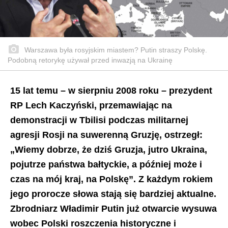
Warszawa była rosyjskim miastem? Putin straszy Polskę.
Podobną retorykę używał przed inwazją na Ukrainę
15 lat temu – w sierpniu 2008 roku – prezydent
RP Lech Kaczyński, przemawiając na
demonstracji w Tbilisi podczas militarnej
agresji Rosji na suwerenną Gruzję, ostrzegł:
„Wiemy dobrze, że dziś Gruzja, jutro Ukraina,
pojutrze państwa bałtyckie, a później może i
czas na mój kraj, na Polskę”. Z każdym rokiem
jego prorocze słowa stają się bardziej aktualne.
Zbrodniarz Władimir Putin już otwarcie wysuwa
wobec Polski roszczenia historyczne i