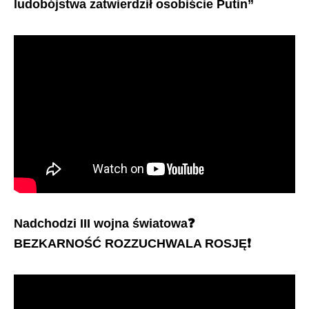
ludobójstwa zatwierdził osobiście Putin”
Nadchodzi III wojna światowa❓
BEZKARNOŚĆ ROZZUCHWALA ROSJĘ❗️