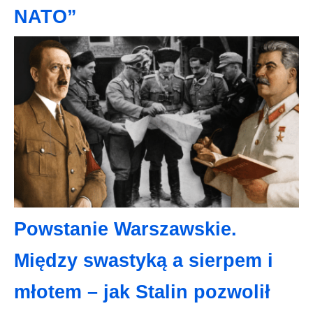
NATO”
Powstanie Warszawskie.
Między swastyką a sierpem i
młotem – jak Stalin pozwolił