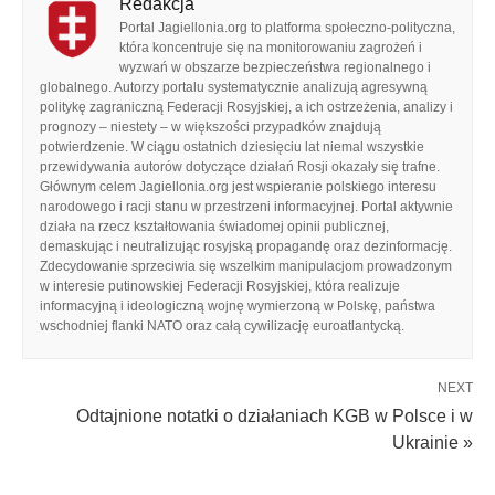
Redakcja
Portal Jagiellonia.org to platforma społeczno-polityczna,
która koncentruje się na monitorowaniu zagrożeń i
wyzwań w obszarze bezpieczeństwa regionalnego i
globalnego. Autorzy portalu systematycznie analizują agresywną
politykę zagraniczną Federacji Rosyjskiej, a ich ostrzeżenia, analizy i
prognozy – niestety – w większości przypadków znajdują
potwierdzenie. W ciągu ostatnich dziesięciu lat niemal wszystkie
przewidywania autorów dotyczące działań Rosji okazały się trafne.
Głównym celem Jagiellonia.org jest wspieranie polskiego interesu
narodowego i racji stanu w przestrzeni informacyjnej. Portal aktywnie
działa na rzecz kształtowania świadomej opinii publicznej,
demaskując i neutralizując rosyjską propagandę oraz dezinformację.
Zdecydowanie sprzeciwia się wszelkim manipulacjom prowadzonym
w interesie putinowskiej Federacji Rosyjskiej, która realizuje
informacyjną i ideologiczną wojnę wymierzoną w Polskę, państwa
wschodniej flanki NATO oraz całą cywilizację euroatlantycką.
NEXT
Odtajnione notatki o działaniach KGB w Polsce i w
Ukrainie »