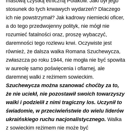
masową czystką etniczną Polaków. Jaki był jego
stosunek do tych krwawych wydarzeń? Dlaczego
ich nie powstrzymał? Jak kadrowy niemiecki oficer,
a do tego przedwojenny polityk, nie mógł nie
rozumieć fatalności oraz, proszę wybaczyć,
daremności tego rozlewu krwi. Oczywiste jest
również, że dalsza walka Romana Szuchewycza,
zwłaszcza po roku 1944, nie mogła nie być spowita
w aureolę samo poświęcenia i ofiarnej, ale
daremnej walki z reżimem sowieckim.
Szuchewycza można szanować choćby za to,
że nie uciekł, nie pozostawił swoich towarzyszy
walki i podzielił z nimi tragiczny los. Uczynił to
świadomie, w przeciwieństwie do wielu liderów
ukraińskiego ruchu nacjonalistycznego.
Walka
z sowieckim reżimem nie może być