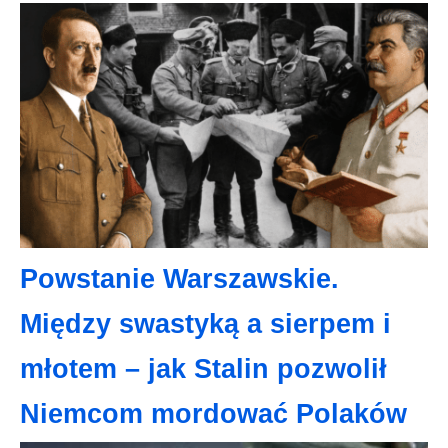
Powstanie Warszawskie.
Między swastyką a sierpem i
młotem – jak Stalin pozwolił
Niemcom mordować Polaków