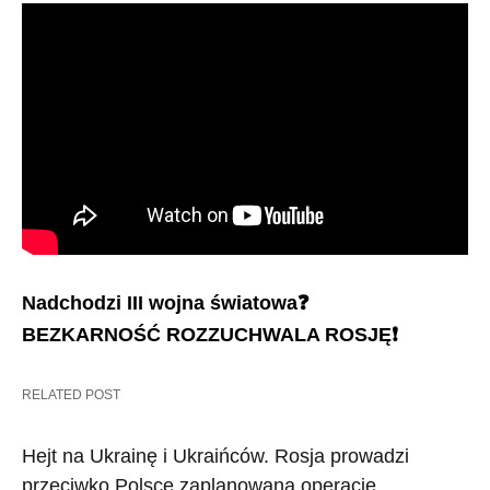
Nadchodzi III wojna światowa
❓
BEZKARNOŚĆ ROZZUCHWALA ROSJĘ
❗️
RELATED POST
Hejt na Ukrainę i Ukraińców. Rosja prowadzi
przeciwko Polsce zaplanowaną operację