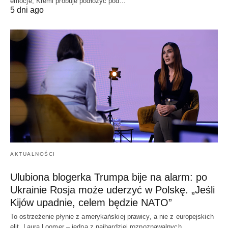
emocje, Kreml próbuje podłożyć pod…
5 dni ago
AKTUALNOŚCI
Ulubiona blogerka Trumpa bije na alarm: po
Ukrainie Rosja może uderzyć w Polskę. „Jeśli
Kijów upadnie, celem będzie NATO”
To ostrzeżenie płynie z amerykańskiej prawicy, a nie z europejskich
elit. Laura Loomer – jedna z najbardziej rozpoznawalnych