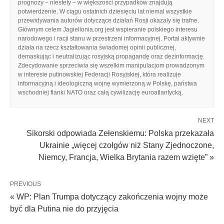
prognozy – niestety – w większości przypadków znajdują
potwierdzenie. W ciągu ostatnich dziesięciu lat niemal wszystkie
przewidywania autorów dotyczące działań Rosji okazały się trafne.
Głównym celem Jagiellonia.org jest wspieranie polskiego interesu
narodowego i racji stanu w przestrzeni informacyjnej. Portal aktywnie
działa na rzecz kształtowania świadomej opinii publicznej,
demaskując i neutralizując rosyjską propagandę oraz dezinformację.
Zdecydowanie sprzeciwia się wszelkim manipulacjom prowadzonym
w interesie putinowskiej Federacji Rosyjskiej, która realizuje
informacyjną i ideologiczną wojnę wymierzoną w Polskę, państwa
wschodniej flanki NATO oraz całą cywilizację euroatlantycką.
NEXT
Sikorski odpowiada Zełenskiemu: Polska przekazała
Ukrainie „więcej czołgów niż Stany Zjednoczone,
Niemcy, Francja, Wielka Brytania razem wzięte” »
PREVIOUS
« WP: Plan Trumpa dotyczący zakończenia wojny może
być dla Putina nie do przyjęcia