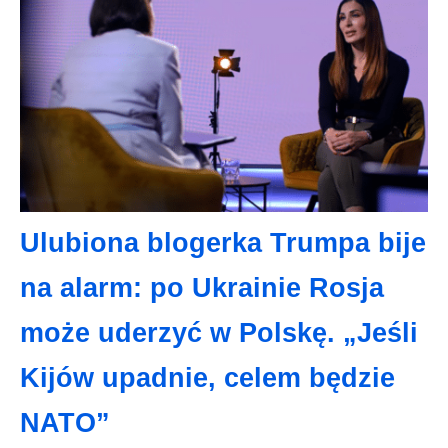
Ulubiona blogerka Trumpa bije
na alarm: po Ukrainie Rosja
może uderzyć w Polskę. „Jeśli
Kijów upadnie, celem będzie
NATO”