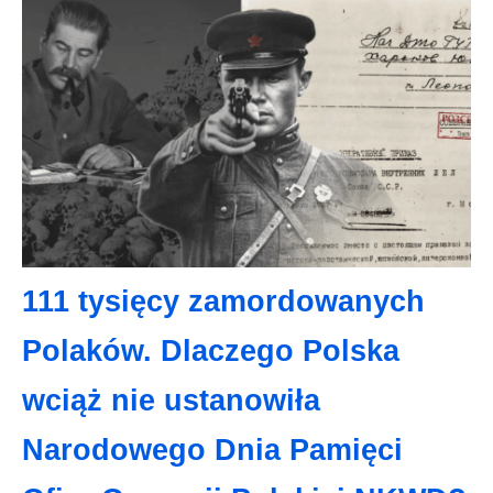
111 tysięcy zamordowanych
Polaków. Dlaczego Polska
wciąż nie ustanowiła
Narodowego Dnia Pamięci