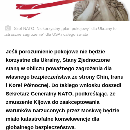
Szef NATO: Niekorzystny „plan pokojowy” dla Ukrainy to
„straszne zagrożenie” dla USA i całego świata
Jeśli porozumienie pokojowe nie będzie
korzystne dla Ukrainy, Stany Zjednoczone
staną w obliczu poważnego zagrożenia dla
własnego bezpieczeństwa ze strony Chin, Iranu
i Korei Północnej. Do takiego wniosku doszedł
Sekretarz Generalny NATO, podkreślając, że
zmuszenie Kijowa do zaakceptowania
warunków narzuconych przez Moskwę będzie
miało katastrofalne konsekwencje dla
globalnego bezpieczeństwa
.