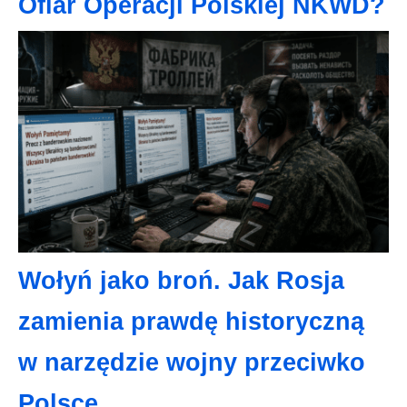
Ofiar Operacji Polskiej NKWD?
Wołyń jako broń. Jak Rosja
zamienia prawdę historyczną
w narzędzie wojny przeciwko
Polsce