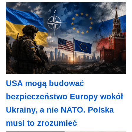
USA mogą budować
bezpieczeństwo Europy wokół
Ukrainy, a nie NATO. Polska
musi to zrozumieć