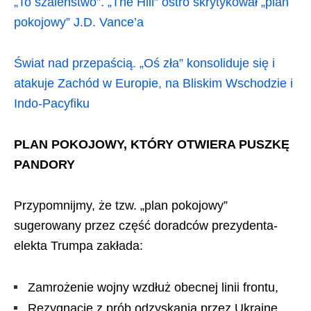
„To szaleństwo”. „The Hill” ostro skrytykował „plan
pokojowy” J.D. Vance’a
Świat nad przepaścią. „Oś zła” konsoliduje się i
atakuje Zachód w Europie, na Bliskim Wschodzie i
Indo-Pacyfiku
PLAN POKOJOWY, KTÓRY OTWIERA PUSZKĘ
PANDORY
Przypomnijmy, że tzw. „plan pokojowy”
sugerowany przez część doradców prezydenta-
elekta Trumpa zakłada:
Zamrożenie wojny wzdłuż obecnej linii frontu,
Rezygnację z prób odzyskania przez Ukrainę