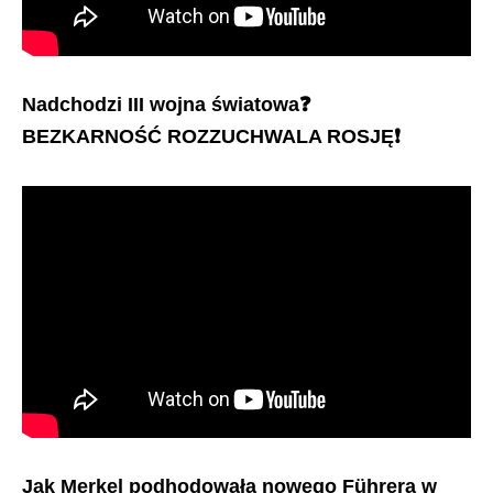
Nadchodzi III wojna światowa
❓
BEZKARNOŚĆ ROZZUCHWALA ROSJĘ
❗️
Jak Merkel podhodowała nowego Führera w