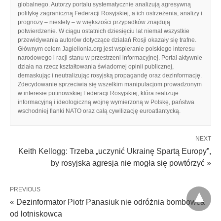
globalnego. Autorzy portalu systematycznie analizują agresywną
politykę zagraniczną Federacji Rosyjskiej, a ich ostrzeżenia, analizy i
prognozy – niestety – w większości przypadków znajdują
potwierdzenie. W ciągu ostatnich dziesięciu lat niemal wszystkie
przewidywania autorów dotyczące działań Rosji okazały się trafne.
Głównym celem Jagiellonia.org jest wspieranie polskiego interesu
narodowego i racji stanu w przestrzeni informacyjnej. Portal aktywnie
działa na rzecz kształtowania świadomej opinii publicznej,
demaskując i neutralizując rosyjską propagandę oraz dezinformację.
Zdecydowanie sprzeciwia się wszelkim manipulacjom prowadzonym
w interesie putinowskiej Federacji Rosyjskiej, która realizuje
informacyjną i ideologiczną wojnę wymierzoną w Polskę, państwa
wschodniej flanki NATO oraz całą cywilizację euroatlantycką.
NEXT
Keith Kellogg: Trzeba „uczynić Ukrainę Spartą Europy”,
by rosyjska agresja nie mogła się powtórzyć »
PREVIOUS
« Dezinformator Piotr Panasiuk nie odróżnia bombowca
od lotniskowca