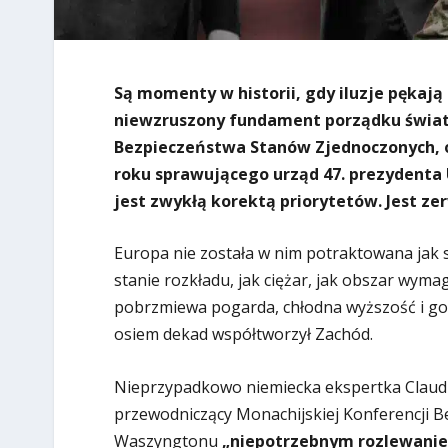
Są momenty w historii, gdy iluzje pękają
niewzruszony fundament porządku świata
Bezpieczeństwa Stanów Zjednoczonych, o
roku sprawującego urząd 47. prezydent
jest zwykłą korektą priorytetów. Jest z
Europa nie została w nim potraktowana jak so
stanie rozkładu, jak ciężar, jak obszar wymag
pobrzmiewa pogarda, chłodna wyższość i go
osiem dekad współtworzył Zachód.
Nieprzypadkowo niemiecka ekspertka Claud
przewodniczący Monachijskiej Konferencji B
Waszyngtonu
„niepotrzebnym rozlewanie