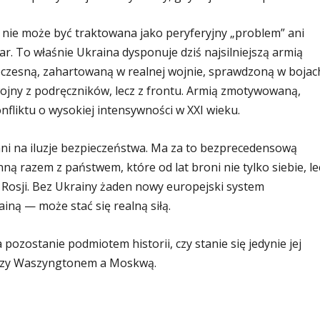
nie może być traktowana jako peryferyjny „problem” ani
lar. To właśnie Ukraina dysponuje dziś najsilniejszą armią
zesną, zahartowaną w realnej wojnie, sprawdzoną w bojac
wojny z podręczników, lecz z frontu. Armią zmotywowaną,
fliktu o wysokiej intensywności w XXI wieku.
ni na iluzje bezpieczeństwa. Ma za to bezprecedensową
ą razem z państwem, które od lat broni nie tylko siebie, le
 Rosji. Bez Ukrainy żaden nowy europejski system
iną — może stać się realną siłą.
pozostanie podmiotem historii, czy stanie się jedynie jej
zy Waszyngtonem a Moskwą.