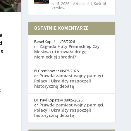
sie 5, 2026
|
Aktualności
,
Kościół
katolicki
OSTATNIE KOMENTARZE
ia
Paweł Kopeć
11/06/2026
d
Zagłada Huty Pieniackiej. Czy
on
ie
Moskwa utorowała drogę
niemieckiej zbrodni?
PI Grembowicz
08/05/2026
Prawda zamiast wojny pamięci.
on
Polacy i Ukraińcy rozpoczęli
historyczną debatę
z
Dr. Pavl Kopetzky
08/05/2026
Prawda zamiast wojny pamięci.
on
Polacy i Ukraińcy rozpoczęli
historyczną debatę