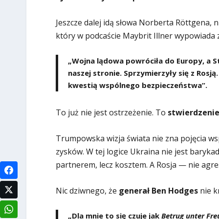
Jeszcze dalej idą słowa Norberta Röttgena, n
który w podcaście Maybrit Illner wypowiada z
„Wojna lądowa powróciła do Europy, a St
naszej stronie. Sprzymierzyły się z Rosj
kwestią wspólnego bezpieczeństwa”
.
To już nie jest ostrzeżenie. To
stwierdzenie
Trumpowska wizja świata nie zna pojęcia wsp
zysków. W tej logice Ukraina nie jest baryk
partnerem, lecz kosztem. A Rosja — nie agr
Nic dziwnego, że
generał Ben Hodges
nie k
„Dla mnie to się czuje jak
Betrug unter Fr