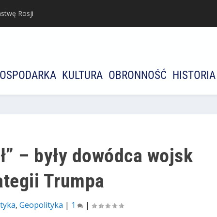
stwę Rosji
OSPODARKA
KULTURA
OBRONNOŚĆ
HISTORIA
ół” – były dowódca wojsk
ategii Trumpa
ityka
,
Geopolityka
|
1
|