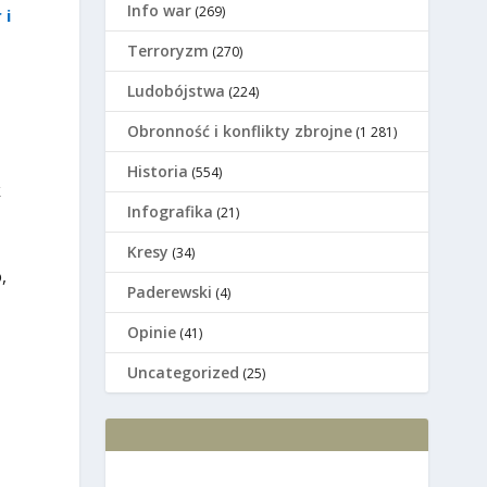
Info war
(269)
 i
Terroryzm
(270)
Ludobójstwa
(224)
Оbronność i konflikty zbrojne
(1 281)
Historia
(554)
k
Infografika
(21)
Kresy
(34)
,
Paderewski
(4)
Opinie
(41)
Uncategorized
(25)