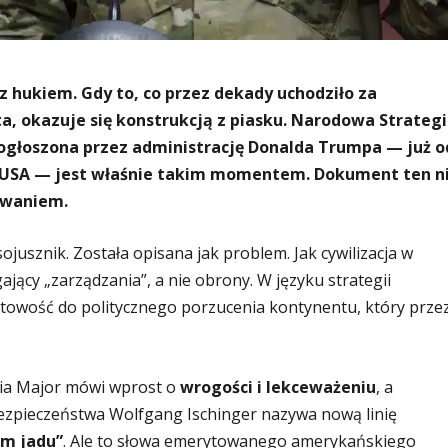
 z hukiem. Gdy to, co przez dekady uchodziło za
, okazuje się konstrukcją z piasku. Narodowa Strateg
głoszona przez administrację Donalda Trumpa — już o
a USA — jest właśnie takim momentem. Dokument ten n
erwaniem.
jusznik. Została opisana jak problem. Jak cywilizacja w
ający „zarządzania”, a nie obrony. W języku strategii
towość do politycznego porzucenia kontynentu, który prze
ia Major mówi wprost o
wrogości i lekceważeniu
, a
ezpieczeństwa Wolfgang Ischinger nazywa nową linię
m jadu”
. Ale to słowa emerytowanego amerykańskiego