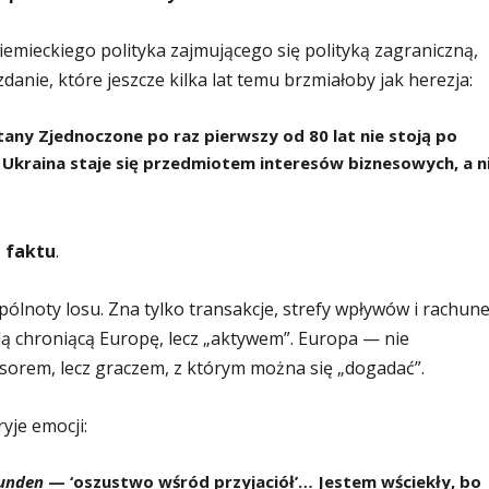
iemieckiego polityka zajmującego się polityką zagraniczną,
danie, które jeszcze kilka lat temu brzmiałoby jak herezja:
any Zjednoczone po raz pierwszy od 80 lat nie stoją po
ą. Ukraina staje się przedmiotem interesów biznesowych, a n
 faktu
.
ólnoty losu. Zna tylko transakcje, strefy wpływów i rachun
adą chroniącą Europę, lecz „aktywem”. Europa — nie
esorem, lecz graczem, z którym można się „dogadać”.
ryje emocji:
eunden
— ‘oszustwo wśród przyjaciół’… Jestem wściekły, bo