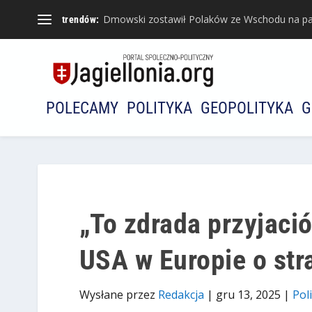
Dmowski zostawił Polaków ze Wschodu na pa
trendów:
POLECAMY
POLITYKA
GEOPOLITYKA
G
„To zdrada przyjaci
USA w Europie o str
Wysłane przez
Redakcja
|
gru 13, 2025
|
Pol