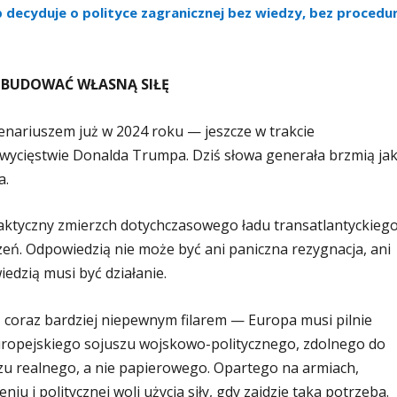
 decyduje o polityce zagranicznej bez wiedzy, bez procedur
ZBUDOWAĆ WŁASNĄ SIŁĘ
cenariuszem już w 2024 roku — jeszcze w trakcie
zwycięstwie Donalda Trumpa. Dziś słowa generała brzmią ja
a.
aktyczny zmierzch dotychczasowego ładu transatlantyckiego
zeń. Odpowiedzią nie może być ani paniczna rezygnacja, ani
iedzią musi być działanie.
coraz bardziej niepewnym filarem — Europa musi pilnie
ropejskiego sojuszu wojskowo-politycznego, zdolnego do
zu realnego, a nie papierowego. Opartego na armiach,
i politycznej woli użycia siły, gdy zajdzie taka potrzeba.