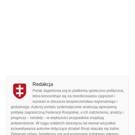
Redakcja
Portal Jagiellonia.org to platforma społeczno-polityczna,
która koncentruje się na monitorowaniu zagrożeń i
wyzwań w obszarze bezpieczeństwa regionalnego i
globalnego. Autorzy portalu systematycznie analizują agresywną
politykę zagraniczną Federacji Rosyjskiej, a ich ostrzeżenia, analizy i
prognozy – niestety – w większości przypadków znajdują
potwierdzenie. W ciągu ostatnich dziesięciu lat niemal wszystkie
przewidywania autorów dotyczące działań Rosji okazały się trafne.
Głównym celem Jagiellonia.org jest wspieranie polskiego interesu