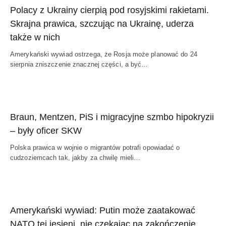
Polacy z Ukrainy cierpią pod rosyjskimi rakietami.
Skrajna prawica, szczując na Ukrainę, uderza
także w nich
Amerykański wywiad ostrzega, że Rosja może planować do 24
sierpnia zniszczenie znacznej części, a być…
Braun, Mentzen, PiS i migracyjne szmbo hipokryzii
– były oficer SKW
Polska prawica w wojnie o migrantów potrafi opowiadać o
cudzoziemcach tak, jakby za chwilę mieli…
Amerykański wywiad: Putin może zaatakować
NATO tej jesieni, nie czekając na zakończenie