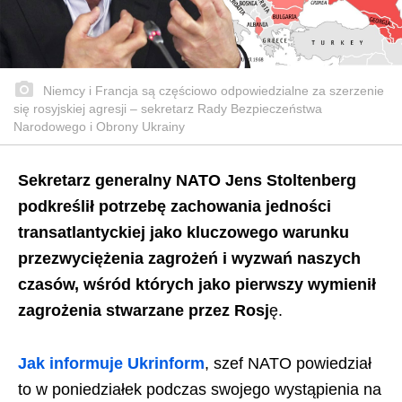
Niemcy i Francja są częściowo odpowiedzialne za szerzenie
się rosyjskiej agresji – sekretarz Rady Bezpieczeństwa
Narodowego i Obrony Ukrainy
Sekretarz generalny NATO Jens Stoltenberg
podkreślił potrzebę zachowania jedności
transatlantyckiej jako kluczowego warunku
przezwyciężenia zagrożeń i wyzwań naszych
czasów, wśród których jako pierwszy wymienił
zagrożenia stwarzane przez Rosj
ę.
Jak informuje Ukrinform
, szef NATO powiedział
to w poniedziałek podczas swojego wystąpienia na