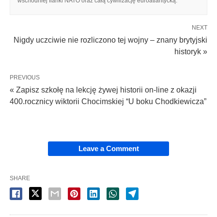
wschodniej flanki NATO oraz całą cywilizację euroatlantycką.
NEXT
Nigdy uczciwie nie rozliczono tej wojny – znany brytyjski
historyk »
PREVIOUS
« Zapisz szkołę na lekcję żywej historii on-line z okazji
400.rocznicy wiktorii Chocimskiej “U boku Chodkiewicza”
Leave a Comment
SHARE