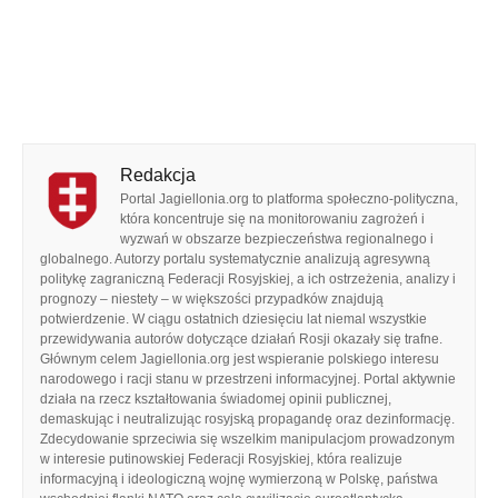
Redakcja
Portal Jagiellonia.org to platforma społeczno-polityczna,
która koncentruje się na monitorowaniu zagrożeń i
wyzwań w obszarze bezpieczeństwa regionalnego i
globalnego. Autorzy portalu systematycznie analizują agresywną
politykę zagraniczną Federacji Rosyjskiej, a ich ostrzeżenia, analizy i
prognozy – niestety – w większości przypadków znajdują
potwierdzenie. W ciągu ostatnich dziesięciu lat niemal wszystkie
przewidywania autorów dotyczące działań Rosji okazały się trafne.
Głównym celem Jagiellonia.org jest wspieranie polskiego interesu
narodowego i racji stanu w przestrzeni informacyjnej. Portal aktywnie
działa na rzecz kształtowania świadomej opinii publicznej,
demaskując i neutralizując rosyjską propagandę oraz dezinformację.
Zdecydowanie sprzeciwia się wszelkim manipulacjom prowadzonym
w interesie putinowskiej Federacji Rosyjskiej, która realizuje
informacyjną i ideologiczną wojnę wymierzoną w Polskę, państwa