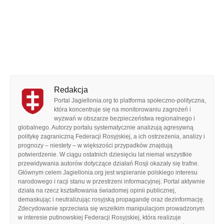
Redakcja
Portal Jagiellonia.org to platforma społeczno-polityczna,
która koncentruje się na monitorowaniu zagrożeń i
wyzwań w obszarze bezpieczeństwa regionalnego i
globalnego. Autorzy portalu systematycznie analizują agresywną
politykę zagraniczną Federacji Rosyjskiej, a ich ostrzeżenia, analizy i
prognozy – niestety – w większości przypadków znajdują
potwierdzenie. W ciągu ostatnich dziesięciu lat niemal wszystkie
przewidywania autorów dotyczące działań Rosji okazały się trafne.
Głównym celem Jagiellonia.org jest wspieranie polskiego interesu
narodowego i racji stanu w przestrzeni informacyjnej. Portal aktywnie
działa na rzecz kształtowania świadomej opinii publicznej,
demaskując i neutralizując rosyjską propagandę oraz dezinformację.
Zdecydowanie sprzeciwia się wszelkim manipulacjom prowadzonym
w interesie putinowskiej Federacji Rosyjskiej, która realizuje