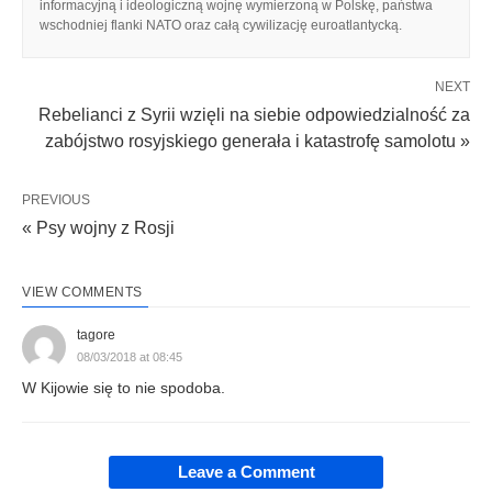
informacyjną i ideologiczną wojnę wymierzoną w Polskę, państwa
wschodniej flanki NATO oraz całą cywilizację euroatlantycką.
NEXT
Rebelianci z Syrii wzięli na siebie odpowiedzialność za
zabójstwo rosyjskiego generała i katastrofę samolotu »
PREVIOUS
« Psy wojny z Rosji
VIEW COMMENTS
tagore
08/03/2018 at 08:45
W Kijowie się to nie spodoba.
Leave a Comment