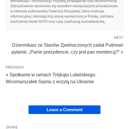
demaskując i neutralizując rosyjską propagandę oraz dezinformację.
Zdecydowanie sprzeciwia się wszelkim manipulacjom prowadzonym
w interesie putinowskiej Federacji Rosyjskiej, która realizuje
informacyjną i ideologiczną wojnę wymierzoną w Polskę, państwa
wschodniej flanki NATO oraz całą cywilizację euroatlantycką.
NEXT
Dziennikarz ze Stanów Zjednoczonych zadał Putinowi
pytanie: „Panie prezydencie, czy jest pan mordercą?” »
PREVIOUS
« Spotkanie w ramach Trójkąta Lubelskiego.
Wicemarszałek Sejmu z wizytą na Ukrainie
Leave a Comment
SHARE