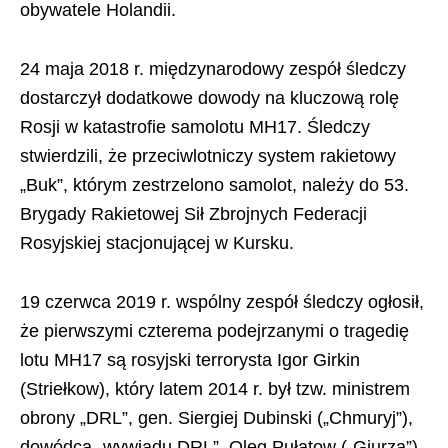
obywatele Holandii.
24 maja 2018 r. międzynarodowy zespół śledczy
dostarczył dodatkowe dowody na kluczową rolę
Rosji w katastrofie samolotu MH17. Śledczy
stwierdzili, że przeciwlotniczy system rakietowy
„Buk”, którym zestrzelono samolot, należy do 53.
Brygady Rakietowej Sił Zbrojnych Federacji
Rosyjskiej stacjonującej w Kursku.
19 czerwca 2019 r. wspólny zespół śledczy ogłosił,
że pierwszymi czterema podejrzanymi o tragedię
lotu MH17 są rosyjski terrorysta Igor Girkin
(Striełkow), który latem 2014 r. był tzw. ministrem
obrony „DRL”, gen. Siergiej Dubinski („Chmuryj”),
dowódca „wywiadu DRL”, Oleg Pułatow („Giurza”),