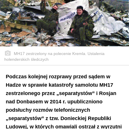
MH17 zestrzelony na polecenie Kremla. Ustalenia
holenderskich śledczych
Podczas kolejnej rozprawy przed sądem w
Hadze w sprawie katastrofy samolotu MH17
zestrzelonego przez „separatystów” i Rosjan
nad Donbasem w 2014 r. upubliczniono
podsłuchy rozmów telefonicznych
„separatystów” z tzw. Donieckiej Republiki
Ludowej, w których omawiali ostrzał z wyrzutni