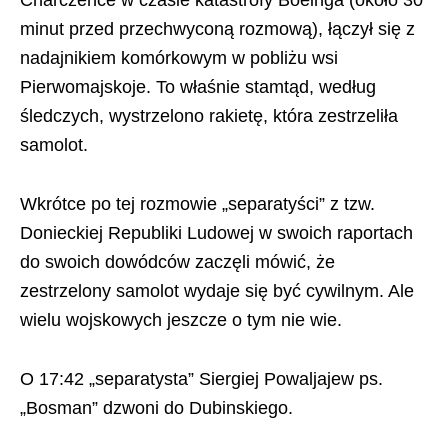
Charczence w czasie katastrofy Boeinga (około 30
minut przed przechwyconą rozmową), łączył się z
nadajnikiem komórkowym w pobliżu wsi
Pierwomajskoje. To właśnie stamtąd, według
śledczych, wystrzelono rakietę, która zestrzeliła
samolot.
Wkrótce po tej rozmowie „separatyści” z tzw.
Donieckiej Republiki Ludowej w swoich raportach
do swoich dowódców zaczęli mówić, że
zestrzelony samolot wydaje się być cywilnym. Ale
wielu wojskowych jeszcze o tym nie wie.
O 17:42 „separatysta” Siergiej Powaljajew ps.
„Bosman” dzwoni do Dubinskiego.