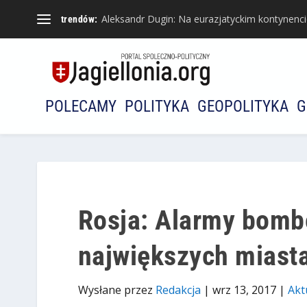
Aleksandr Dugin: Na eurazjatyckim kontynencie 
trendów:
POLECAMY
POLITYKA
GEOPOLITYKA
G
Rosja: Alarmy bomb
największych miast
Wysłane przez
Redakcja
|
wrz 13, 2017
|
Akt