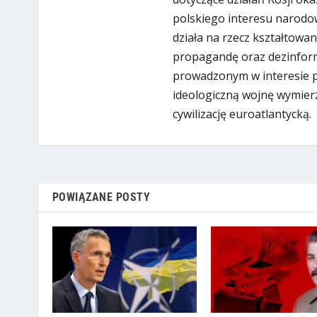
polskiego interesu narodow
działa na rzecz kształtowan
propagandę oraz dezinform
prowadzonym w interesie put
ideologiczną wojnę wymier
cywilizację euroatlantycką.
POWIĄZANE POSTY