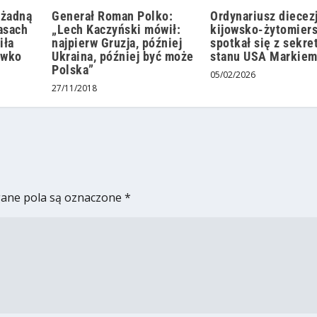
 żadną
Generał Roman Polko:
Ordynariusz diecezj
asach
„Lech Kaczyński mówił:
kijowsko-żytomiers
iła
najpierw Gruzja, później
spotkał się z sekr
iwko
Ukraina, później być może
stanu USA Markiem
Polska”
05/02/2026
27/11/2018
ne pola są oznaczone
*