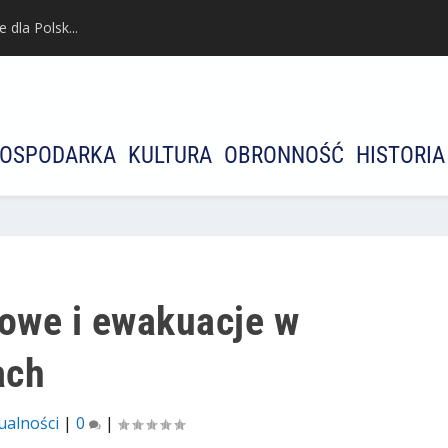
dla Polsk...
OSPODARKA
KULTURA
OBRONNOŚĆ
HISTORIA
owe i ewakuacje w
ach
ualności
|
0
|