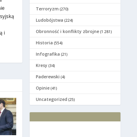
ie
Terroryzm
(270)
osyjską
Ludobójstwa
(224)
Оbronność i konflikty zbrojne
(1 281)
ą i
Historia
(554)
Infografika
(21)
Kresy
(34)
Paderewski
(4)
Opinie
(41)
Uncategorized
(25)