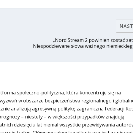
NAS
„Nord Stream 2 powinien zostać za
Niespodziewane słowa ważnego niemieckiego
latforma społeczno-polityczna, która koncentruje się na
wyzwań w obszarze bezpieczeństwa regionalnego i globaln
znie analizują agresywną politykę zagraniczną Federacji Rosy
i prognozy – niestety – w większości przypadków znajdują
atnich dziesięciu lat niemal wszystkie przewidywania autoró
zały się trafne. Głównym celem Jagiellonia.org jest wspierani