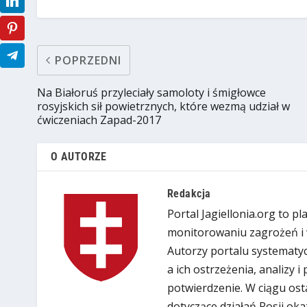
POPRZEDNI
Na Białoruś przyleciały samoloty i śmigłowce
rosyjskich sił powietrznych, które wezmą udział w
ćwiczeniach Zapad-2017
O AUTORZE
Redakcja
Portal Jagiellonia.org to p
monitorowaniu zagrożeń i 
Autorzy portalu systematyc
a ich ostrzeżenia, analizy 
potwierdzenie. W ciągu ost
dotyczące działań Rosji oka