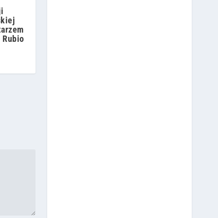
i
kiej
etarzem
 Rubio