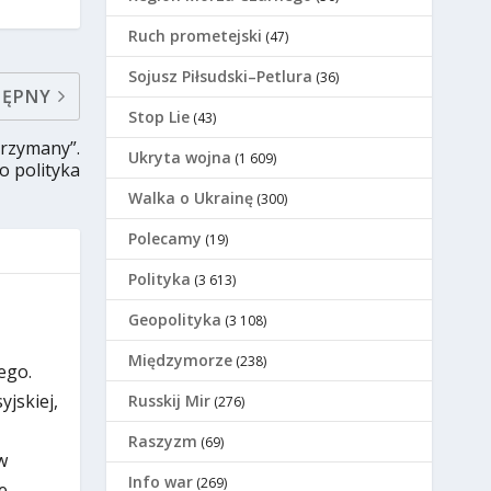
Ruch prometejski
(47)
Sojusz Piłsudski–Petlura
(36)
TĘPNY
Stop Lie
(43)
trzymany”.
Ukryta wojna
(1 609)
 polityka
Walka o Ukrainę
(300)
Polecamy
(19)
Polityka
(3 613)
Geopolityka
(3 108)
Międzymorze
(238)
ego.
jskiej,
Russkij Mir
(276)
Raszyzm
(69)
w
Info war
(269)
e