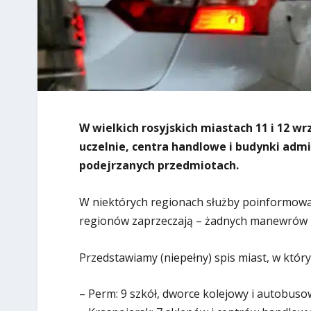
W wielkich rosyjskich miastach 11 i 12 
uczelnie, centra handlowe i budynki adm
podejrzanych przedmiotach.
W niektórych regionach służby poinformowały
regionów zaprzeczają – żadnych manewrów n
Przedstawiamy (niepełny) spis miast, w któr
– Perm: 9 szkół, dworce kolejowy i autobuso