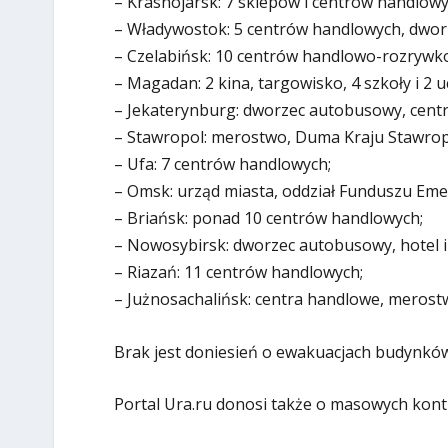
– Krasnojarsk: 7 sklepów i centrów handlowy
– Władywostok: 5 centrów handlowych, dworz
– Czelabińsk: 10 centrów handlowo-rozrywk
– Magadan: 2 kina, targowisko, 4 szkoły i 2 u
– Jekaterynburg: dworzec autobusowy, centr
– Stawropol: merostwo, Duma Kraju Stawropol
– Ufa: 7 centrów handlowych;
– Omsk: urząd miasta, oddział Funduszu Emer
– Briańsk: ponad 10 centrów handlowych;
– Nowosybirsk: dworzec autobusowy, hotel i
– Riazań: 11 centrów handlowych;
– Jużnosachalińsk: centra handlowe, merost
Brak jest doniesień o ewakuacjach budynków n
Portal Ura.ru donosi także o masowych kont