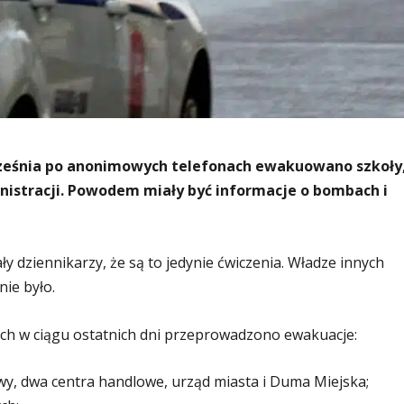
września po anonimowych telefonach ewakuowano szkoły
inistracji. Powodem miały być informacje o bombach i
 dziennikarzy, że są to jedynie ćwiczenia. Władze innych
ie było.
ych w ciągu ostatnich dni przeprowadzono ewakuacje:
wy, dwa centra handlowe, urząd miasta i Duma Miejska;