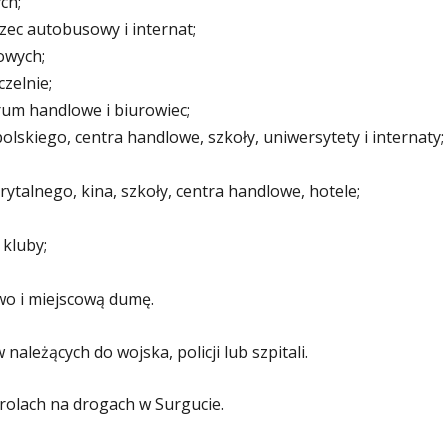
ch;
ec autobusowy i internat;
owych;
czelnie;
um handlowe i biurowiec;
skiego, centra handlowe, szkoły, uniwersytety i internaty;
ytalnego, kina, szkoły, centra handlowe, hotele;
 kluby;
wo i miejscową dumę.
ależących do wojska, policji lub szpitali.
rolach na drogach w Surgucie.