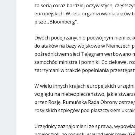
za serią coraz bardziej oczywistych, częsts
europejskich. W celu organizowania aktów t
pisze „Bloomberg”.
Dwóch podejrzanych o podwójnym niemiecko-
do ataków na bazy wojskowe w Niemczech przy
pośrednictwem sieci Telegram werbowano mł
samochód ministra i pomniki. Co ciekawe, ros
zatrzymani w trakcie popełniania przestępst
W wielu innych krajach europejskich urzęd
względu na niebezpieczeństwo, jakie stwarz
przez Rosję. Rumuńska Rada Obrony ostrzeg
rosyjskich szpiegów pod płaszczykiem ukrai
Urzędnicy zaznajomieni ze sprawą, wypowia
powiedzieli, że rosyjski wywiad wojskowy (G