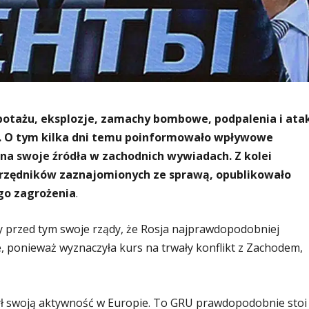
tażu, eksplozje, zamachy bombowe, podpalenia i atak
ch. O tym kilka dni temu poinformowało wpływowe
ę na swoje źródła w zachodnich wywiadach. Z kolei
 urzędników zaznajomionych ze sprawą, opublikowało
go zagrożenia
.
 przed tym swoje rządy, że Rosja najprawdopodobniej
, ponieważ wyznaczyła kurs na trwały konflikt z Zachodem,
ył swoją aktywność w Europie. To GRU prawdopodobnie stoi