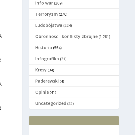
Info war
(269)
Terroryzm
(270)
Ludobójstwa
(224)
u,
Оbronność i konflikty zbrojne
(1 281)
Historia
(554)
Infografika
ż
(21)
Kresy
(34)
Paderewski
(4)
u,
Opinie
(41)
Uncategorized
(25)
ż