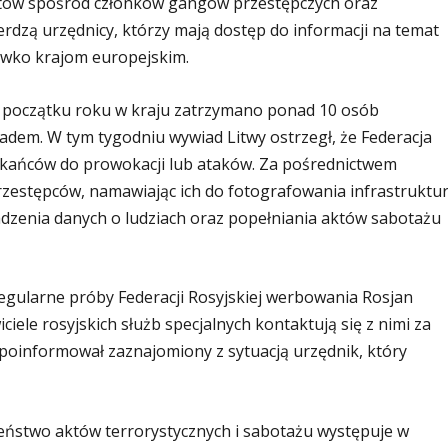
tów spośród członków gangów przestępczych oraz
erdzą urzędnicy, którzy mają dostęp do informacji na temat
ciwko krajom europejskim.
d początku roku w kraju zatrzymano ponad 10 osób
adem. W tym tygodniu wywiad Litwy ostrzegł, że Federacja
kańców do prowokacji lub ataków. Za pośrednictwem
rzestępców, namawiając ich do fotografowania infrastruktu
dzenia danych o ludziach oraz popełniania aktów sabotażu
gularne próby Federacji Rosyjskiej werbowania Rosjan
iele rosyjskich służb specjalnych kontaktują się z nimi za
poinformował zaznajomiony z sytuacją urzędnik, który
eństwo aktów terrorystycznych i sabotażu występuje w