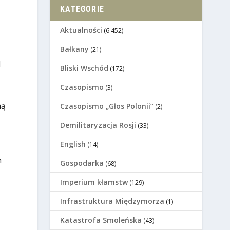
KATEGORIE
Aktualności
(6 452)
Bałkany
(21)
d
Bliski Wschód
(172)
Czasopismo
(3)
ną
Czasopismo „Głos Polonii”
(2)
Demilitaryzacja Rosji
(33)
English
(14)
h
Gospodarka
(68)
Imperium kłamstw
(129)
Infrastruktura Międzymorza
(1)
Katastrofa Smoleńska
(43)