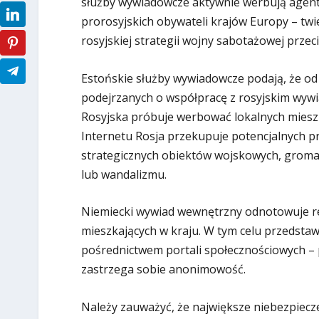
służby wywiadowcze aktywnie werbują agen
prorosyjskich obywateli krajów Europy – twi
rosyjskiej strategii wojny sabotażowej prze
Estońskie służby wywiadowcze podają, że o
podejrzanych o współpracę z rosyjskim wywi
Rosyjska próbuje werbować lokalnych miesz
Internetu Rosja przekupuje potencjalnych p
strategicznych obiektów wojskowych, groma
lub wandalizmu.
Niemiecki wywiad wewnętrzny odnotowuje re
mieszkających w kraju. W tym celu przedstawic
pośrednictwem portali społecznościowych – 
zastrzega sobie anonimowość.
Należy zauważyć, że największe niebezpiecz