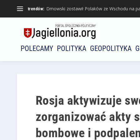
Dmowski zostawił Polaków ze Wschodu na pa
trendów:
POLECAMY
POLITYKA
GEOPOLITYKA
G
Rosja aktywizuje sw
zorganizować akty 
bombowe i podpalen