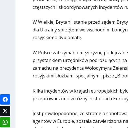
częstszych i skoordynowanych incydentów na
W Wielkiej Brytanii stanie przed sądem Bry
dla Ukrainy sprzętem we wschodnim Londyni
rosyjskiego dyplomatę.
W Polsce zatrzymano mężczyznę podejrzanego
przystankiem urzędników podróżujących na 
zamachu na prezydenta Wołodymyra Zełensk
rosyjskimi służbami specjalnymi, pisze „Blo
Kilka incydentów w krajach europejskich by
przeprowadzono w różnych stolicach Europy
Jest prawdopodobne, że strategia sabotowan
agentów w Europie, została zatwierdzona na