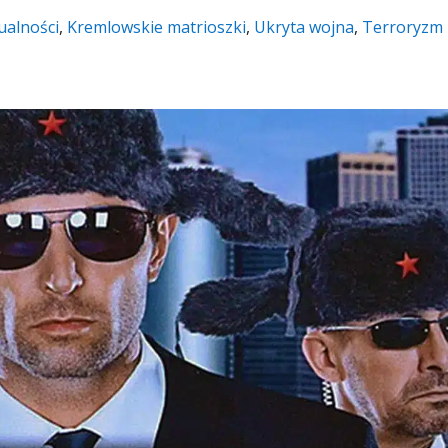
ualności
,
Kremlowskie matrioszki
,
Ukryta wojna
,
Terroryzm