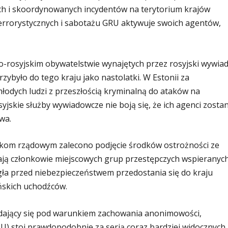
zych i skoordynowanych incydentów na terytorium krajów
errorystycznych i sabotażu GRU aktywuje swoich agentów,
rosyjskim obywatelstwie wynajętych przez rosyjski wywia
było do tego kraju jako nastolatki. W Estonii za
odych ludzi z przeszłością kryminalną do ataków na
yjskie służby wywiadowcze nie boją się, że ich agenci zosta
wa.
nikom rządowym zalecono podjęcie środków ostrożności ze
ają członkowie miejscowych grup przestępczych wspieranyc
ła przed niebezpieczeństwem przedostania się do kraju
ńskich uchodźców.
dający się pod warunkiem zachowania anonimowości,
RU) stoi prawdopodobnie za serią coraz bardziej widocznych,