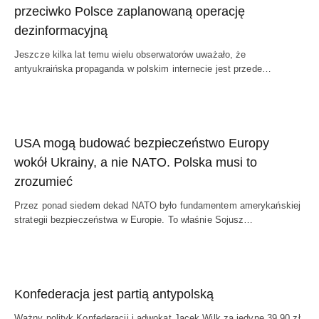
przeciwko Polsce zaplanowaną operację
dezinformacyjną
Jeszcze kilka lat temu wielu obserwatorów uważało, że
antyukraińska propaganda w polskim internecie jest przede…
USA mogą budować bezpieczeństwo Europy
wokół Ukrainy, a nie NATO. Polska musi to
zrozumieć
Przez ponad siedem dekad NATO było fundamentem amerykańskiej
strategii bezpieczeństwa w Europie. To właśnie Sojusz…
Konfederacja jest partią antypolską
Ważny polityk Konfederacji i adwokat Jacek Wilk za jedyne 39,90 zł