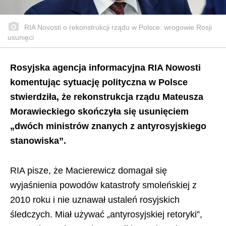
RIA Novosti o rekonstrukcji rządu w Polsce: wrogowie Rosji
usunięci
Rosyjska agencja informacyjna RIA Nowosti
komentując sytuację polityczna w Polsce
stwierdziła, że rekonstrukcja rządu Mateusza
Morawieckiego skończyła się usunięciem
„dwóch ministrów znanych z antyrosyjskiego
stanowiska”.
RIA pisze, że Macierewicz domagał się
wyjaśnienia powodów katastrofy smoleńskiej z
2010 roku i nie uznawał ustaleń rosyjskich
śledczych. Miał używać „antyrosyjskiej retoryki”,