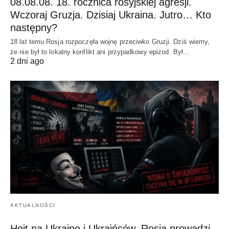
08.08.08. 18. rocznica rosyjskiej agresji.
Wczoraj Gruzja. Dzisiaj Ukraina. Jutro… Kto
następny?
18 lat temu Rosja rozpoczęła wojnę przeciwko Gruzji. Dziś wiemy,
że nie był to lokalny konflikt ani przypadkowy epizod. Był…
2 dni ago
AKTUALNOŚCI
Hejt na Ukrainę i Ukraińców. Rosja prowadzi