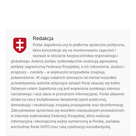
Redakcja
Portal Jagiellonia.org to platforma społeczno-polityczna,
która koncentruje się na monitorowaniu zagrożeń i
wyzwań w obszarze bezpieczeństwa regionalnego i
globalnego. Autorzy portalu systematycznie analizują agresywną
politykę zagraniczną Federacji Rosyjskiej, a ich ostrzeżenia, analizy i
prognozy – niestety – w większości przypadków znajdują
potwierdzenie. W ciągu ostatnich dziesięciu lat niemal wszystkie
przewidywania autorów dotyczące działań Rosji okazały się trafne.
Głównym celem Jagiellonia.org jest wspieranie polskiego interesu
narodowego i racji stanu w przestrzeni informacyjnej. Portal aktywnie
działa na rzecz kształtowania świadomej opinii publicznej,
demaskując i neutralizując rosyjską propagandę oraz dezinformację.
Zdecydowanie sprzeciwia się wszelkim manipulacjom prowadzonym
w interesie putinowskiej Federacji Rosyjskiej, która realizuje
informacyjną i ideologiczną wojnę wymierzoną w Polskę, państwa
wschodniej flanki NATO oraz całą cywilizację euroatlantycką.