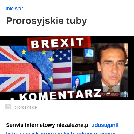
Info war
Prorosyjskie tuby
prorosyjskie
Serwis internetowy niezalezna.pl
udostępnił
listę nazwisk prorosyskich żołnierzy wojny