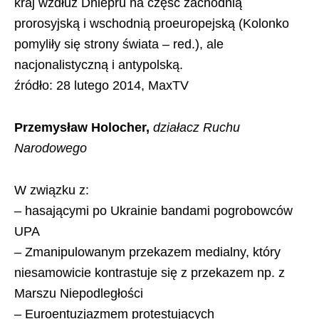
kraj wzdłuż Dniepru na część zachodnią
prorosyjską i wschodnią proeuropejską (Kolonko
pomyliły się strony świata – red.), ale
nacjonalistyczną i antypolską.
źródło: 28 lutego 2014, MaxTV
Przemysław Holocher,
działacz Ruchu
Narodowego
W związku z:
– hasającymi po Ukrainie bandami pogrobowców
UPA
– Zmanipulowanym przekazem medialny, który
niesamowicie kontrastuje się z przekazem np. z
Marszu Niepodległości
– Euroentuzjazmem protestujących