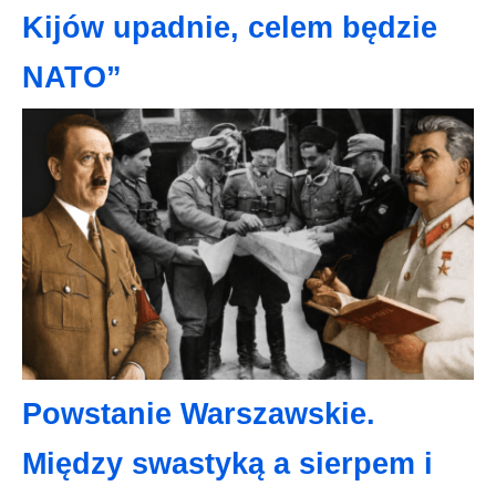
Kijów upadnie, celem będzie
NATO”
Powstanie Warszawskie.
Między swastyką a sierpem i