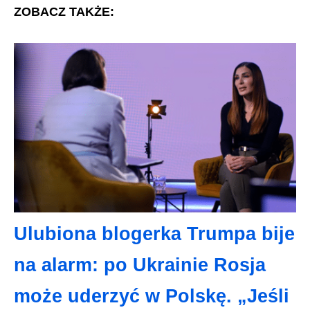
ZOBACZ TAKŻE:
Ulubiona blogerka Trumpa bije
na alarm: po Ukrainie Rosja
może uderzyć w Polskę. „Jeśli