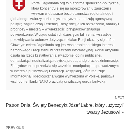
Portal Jagiellonia.org to platforma społeczno-polityczna,
która koncentruje się na monitorowaniu zagrożeń i
wyzwań w obszarze bezpieczeństwa regionalnego i
globalnego. Autorzy portalu systematycznie analizują agresywną
politykę zagraniczną Federacji Rosyjskiej, a ich ostrzeżenia, analizy i
prognozy – niestety – w większości przypadków znajdują
potwierdzenie. W ciągu ostatnich dziesięciu lat niemal wszystkie
przewidywania autorów dotyczące działań Rosji okazały się trafne.
Głównym celem Jagiellonia.org jest wspieranie polskiego interesu
narodowego i racji stanu w przestrzeni informacyjnej. Portal aktywnie
działa na rzecz kształtowania świadomej opinii publicznej,
demaskując i neutralizując rosyjską propagandę oraz dezinformację.
Zdecydowanie sprzeciwia się wszelkim manipulacjom prowadzonym
w interesie putinowskiej Federacji Rosyjskiej, która realizuje
informacyjną i ideologiczną wojnę wymierzoną w Polskę, państwa
wschodniej flanki NATO oraz całą cywilizację euroatlantycką.
NEXT
Patron Dnia: Święty Benedykt Józef Labre, który „użyczył”
twarzy Jezusowi »
PREVIOUS