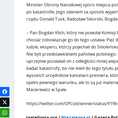
Minister Obrony Narodowej sporo miejsca pośw
po katastrofie. Jego zdaniem za sposób wyjaśn
rządu: Donald Tusk, Radosław Sikorski, Bogdan
– Pan Bogdan Klich, który nie powołał Komis
chociaż zobowiązuje go do tego ustawa. Pięć dn
ludzie, eksperci, którzy pojechali do Smoleńsk
Nie byli przedstawicielami państwa polskiego. 
uprzejmie pozwalali im z odległości mniej więcej
badać katastrofy, bo nie mieli do tego tytułu 
wysokich urzędników kancelarii premiera, któ
spełni pewnego warunku, ale to są już materia
Macierewicz w Spale.
https://twitter.com/GPCodziennie/status/919
Jagiellonia.org /
Niezalezna.pl
/ Gazeta Pol