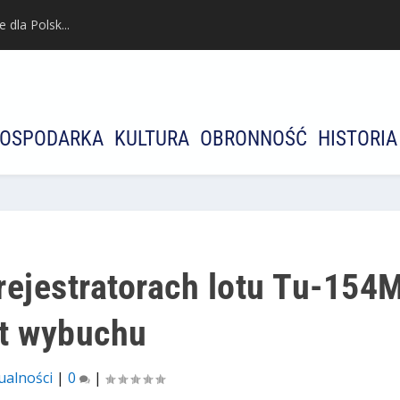
dla Polsk...
OSPODARKA
KULTURA
OBRONNOŚĆ
HISTORIA
rejestratorach lotu Tu-154
t wybuchu
ualności
|
0
|