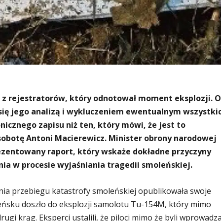
o z rejestratorów, który odnotował moment eksplozji. 
się jego analizą i wykluczeniem ewentualnym wszystki
nicznego zapisu niż ten, który mówi, że jest to
 sobotę Antoni Macierewicz. Minister obrony narodowej
ezentowany raport, który wskaże dokładne przyczyny
ia w procesie wyjaśniania tragedii smoleńskiej.
nia przebiegu katastrofy smoleńskiej opublikowała swoje
ńsku doszło do eksplozji samolotu Tu-154M, który mimo
ugi krąg. Eksperci ustalili, że piloci mimo że byli wprowadz