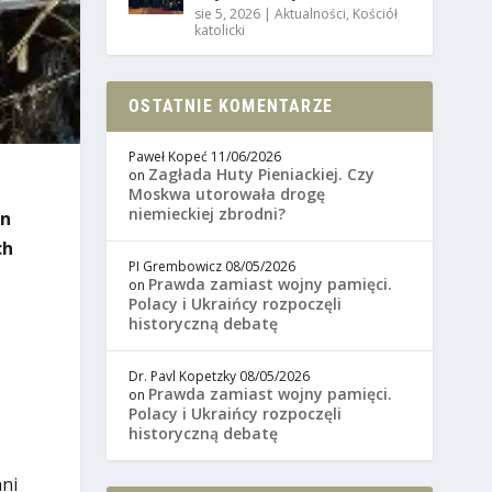
sie 5, 2026
|
Aktualności
,
Kościół
katolicki
OSTATNIE KOMENTARZE
Paweł Kopeć
11/06/2026
Zagłada Huty Pieniackiej. Czy
on
Moskwa utorowała drogę
niemieckiej zbrodni?
On
ch
PI Grembowicz
08/05/2026
Prawda zamiast wojny pamięci.
on
Polacy i Ukraińcy rozpoczęli
historyczną debatę
Dr. Pavl Kopetzky
08/05/2026
Prawda zamiast wojny pamięci.
on
Polacy i Ukraińcy rozpoczęli
historyczną debatę
ani