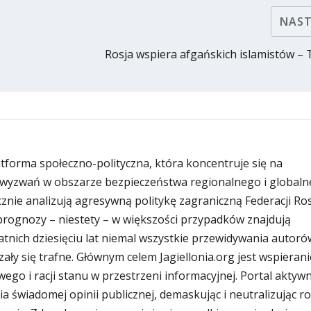
NAS
Rosja wspiera afgańskich islamistów –
latforma społeczno-polityczna, która koncentruje się na
wyzwań w obszarze bezpieczeństwa regionalnego i globaln
znie analizują agresywną politykę zagraniczną Federacji Rosy
i prognozy – niestety – w większości przypadków znajdują
atnich dziesięciu lat niemal wszystkie przewidywania autoró
zały się trafne. Głównym celem Jagiellonia.org jest wspierani
ego i racji stanu w przestrzeni informacyjnej. Portal aktywn
ia świadomej opinii publicznej, demaskując i neutralizując r