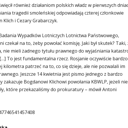
ięcił również działaniom polskich władz w pierwszych dnia
iania tragedii smoleńskiej odpowiadają czterej członkowie
 Klich i Cezary Grabarczyk.
ji Badania Wypadków Lotniczych Lotnictwa Państwowego,
i czekał na to, żeby powołać komisję. Jaki był skutek? Taki, 
a, nie mieli żadnego tytułu prawnego do wyjaśniania katastro
[…] To jest fundamentalna rzecz. Rosjanie oczywiście bardzo
 kilometra patrzeć na to, co się dzieje, ale nie pozwalali im
prawnego. Jeszcze 14 kwietnia jest pismo jednego z bardzo
ry zakazuje Bogdanowi Klichowi powołania KBWLP, jeżeli nie
ły, które przekazaliśmy do prokuratury – mówił Antoni
647746541457408
ska