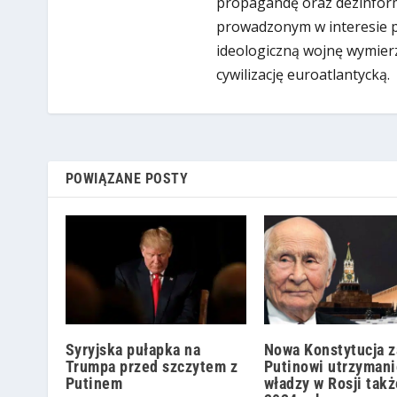
propagandę oraz dezinform
prowadzonym w interesie put
ideologiczną wojnę wymier
cywilizację euroatlantycką.
POWIĄZANE POSTY
Syryjska pułapka na
Nowa Konstytucja 
Trumpa przed szczytem z
Putinowi utrzymani
Putinem
władzy w Rosji takż