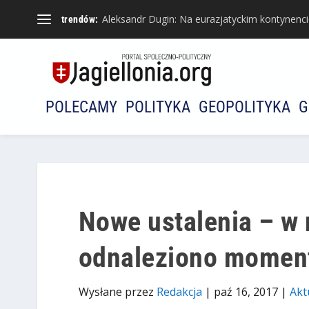
Aleksandr Dugin: Na eurazjatyckim kontynencie 
trendów:
POLECAMY
POLITYKA
GEOPOLITYKA
G
Nowe ustalenia – w 
odnaleziono momen
Wysłane przez
Redakcja
|
paź 16, 2017
|
Akt