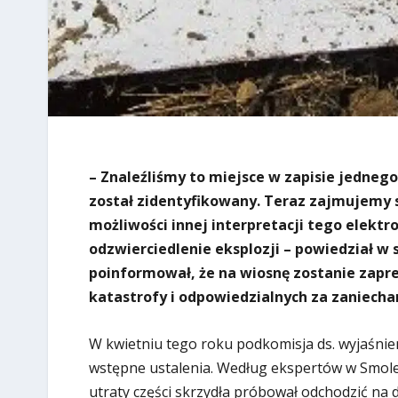
– Znaleźliśmy to miejsce w zapisie jedneg
został zidentyfikowany. Teraz zajmujemy 
możliwości innej interpretacji tego elektro
odzwierciedlenie eksplozji – powiedział w
poinformował, że na wiosnę zostanie zapr
katastrofy i odpowiedzialnych za zaniechan
W kwietniu tego roku podkomisja ds. wyjaśnie
wstępne ustalenia. Według ekspertów w Smole
utraty części skrzydła próbował odchodzić na dr