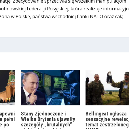
ację. Zdecydowanie sprzeciwia się wszelkim manipulacjom
inowskiej Federacji Rosyjskiej, która realizuje informacyjn
zoną w Polskę, państwa wschodniej flanki NATO oraz całą
zapewni
Stany Zjednoczone i
Bellingcat ogłasza
e pełni
Wielka Brytania ujawniły
sensacyjne rewelac
e po
szczegóły „brutalnych”
temat zestrzelone