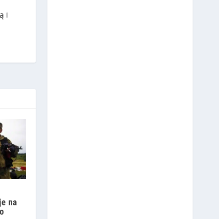
ą i
je na
go