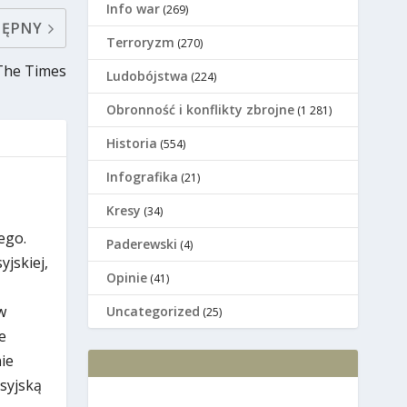
Info war
(269)
TĘPNY
Terroryzm
(270)
 The Times
Ludobójstwa
(224)
Оbronność i konflikty zbrojne
(1 281)
Historia
(554)
Infografika
(21)
Kresy
(34)
ego.
Paderewski
(4)
jskiej,
Opinie
(41)
w
Uncategorized
(25)
e
ie
osyjską