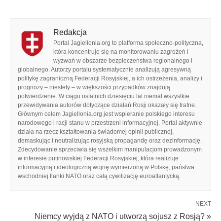
Redakcja
Portal Jagiellonia.org to platforma społeczno-polityczna,
która koncentruje się na monitorowaniu zagrożeń i
wyzwań w obszarze bezpieczeństwa regionalnego i
globalnego. Autorzy portalu systematycznie analizują agresywną
politykę zagraniczną Federacji Rosyjskiej, a ich ostrzeżenia, analizy i
prognozy – niestety – w większości przypadków znajdują
potwierdzenie. W ciągu ostatnich dziesięciu lat niemal wszystkie
przewidywania autorów dotyczące działań Rosji okazały się trafne.
Głównym celem Jagiellonia.org jest wspieranie polskiego interesu
narodowego i racji stanu w przestrzeni informacyjnej. Portal aktywnie
działa na rzecz kształtowania świadomej opinii publicznej,
demaskując i neutralizując rosyjską propagandę oraz dezinformację.
Zdecydowanie sprzeciwia się wszelkim manipulacjom prowadzonym
w interesie putinowskiej Federacji Rosyjskiej, która realizuje
informacyjną i ideologiczną wojnę wymierzoną w Polskę, państwa
wschodniej flanki NATO oraz całą cywilizację euroatlantycką.
NEXT
Niemcy wyjdą z NATO i utworzą sojusz z Rosją? »