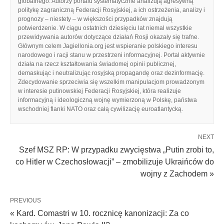
globalnego. Autorzy portalu systematycznie analizują agresywną
politykę zagraniczną Federacji Rosyjskiej, a ich ostrzeżenia, analizy i
prognozy – niestety – w większości przypadków znajdują
potwierdzenie. W ciągu ostatnich dziesięciu lat niemal wszystkie
przewidywania autorów dotyczące działań Rosji okazały się trafne.
Głównym celem Jagiellonia.org jest wspieranie polskiego interesu
narodowego i racji stanu w przestrzeni informacyjnej. Portal aktywnie
działa na rzecz kształtowania świadomej opinii publicznej,
demaskując i neutralizując rosyjską propagandę oraz dezinformację.
Zdecydowanie sprzeciwia się wszelkim manipulacjom prowadzonym
w interesie putinowskiej Federacji Rosyjskiej, która realizuje
informacyjną i ideologiczną wojnę wymierzoną w Polskę, państwa
wschodniej flanki NATO oraz całą cywilizację euroatlantycką.
NEXT
Szef MSZ RP: W przypadku zwycięstwa „Putin zrobi to,
co Hitler w Czechosłowacji” – zmobilizuje Ukraińców do
wojny z Zachodem »
PREVIOUS
« Kard. Comastri w 10. rocznicę kanonizacji: Za co