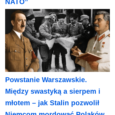
NATO”
Powstanie Warszawskie.
Między swastyką a sierpem i
młotem – jak Stalin pozwolił
Niemcom mordować Polaków