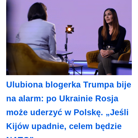
Ulubiona blogerka Trumpa bije
na alarm: po Ukrainie Rosja
może uderzyć w Polskę. „Jeśli
Kijów upadnie, celem będzie