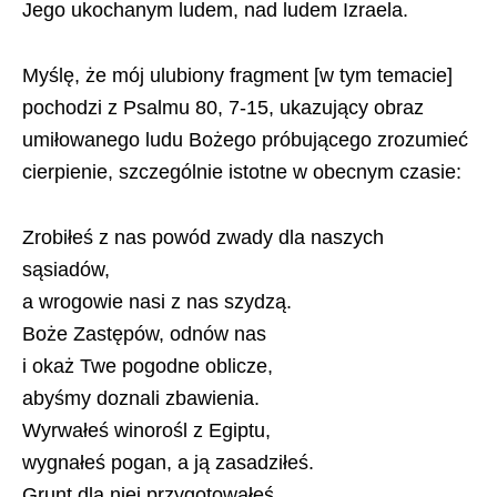
Jego ukochanym ludem, nad ludem Izraela.
Myślę, że mój ulubiony fragment [w tym temacie]
pochodzi z Psalmu 80, 7-15, ukazujący obraz
umiłowanego ludu Bożego próbującego zrozumieć
cierpienie, szczególnie istotne w obecnym czasie:
Zrobiłeś z nas powód zwady dla naszych
sąsiadów,
a wrogowie nasi z nas szydzą.
Boże Zastępów, odnów nas
i okaż Twe pogodne oblicze,
abyśmy doznali zbawienia.
Wyrwałeś winorośl z Egiptu,
wygnałeś pogan, a ją zasadziłeś.
Grunt dla niej przygotowałeś,