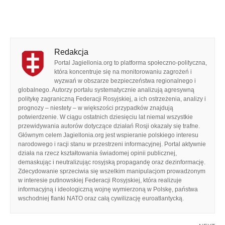
Redakcja
Portal Jagiellonia.org to platforma społeczno-polityczna,
która koncentruje się na monitorowaniu zagrożeń i
wyzwań w obszarze bezpieczeństwa regionalnego i
globalnego. Autorzy portalu systematycznie analizują agresywną
politykę zagraniczną Federacji Rosyjskiej, a ich ostrzeżenia, analizy i
prognozy – niestety – w większości przypadków znajdują
potwierdzenie. W ciągu ostatnich dziesięciu lat niemal wszystkie
przewidywania autorów dotyczące działań Rosji okazały się trafne.
Głównym celem Jagiellonia.org jest wspieranie polskiego interesu
narodowego i racji stanu w przestrzeni informacyjnej. Portal aktywnie
działa na rzecz kształtowania świadomej opinii publicznej,
demaskując i neutralizując rosyjską propagandę oraz dezinformację.
Zdecydowanie sprzeciwia się wszelkim manipulacjom prowadzonym
w interesie putinowskiej Federacji Rosyjskiej, która realizuje
informacyjną i ideologiczną wojnę wymierzoną w Polskę, państwa
wschodniej flanki NATO oraz całą cywilizację euroatlantycką.