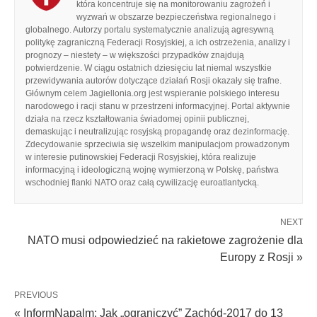
która koncentruje się na monitorowaniu zagrożeń i
wyzwań w obszarze bezpieczeństwa regionalnego i
globalnego. Autorzy portalu systematycznie analizują agresywną
politykę zagraniczną Federacji Rosyjskiej, a ich ostrzeżenia, analizy i
prognozy – niestety – w większości przypadków znajdują
potwierdzenie. W ciągu ostatnich dziesięciu lat niemal wszystkie
przewidywania autorów dotyczące działań Rosji okazały się trafne.
Głównym celem Jagiellonia.org jest wspieranie polskiego interesu
narodowego i racji stanu w przestrzeni informacyjnej. Portal aktywnie
działa na rzecz kształtowania świadomej opinii publicznej,
demaskując i neutralizując rosyjską propagandę oraz dezinformację.
Zdecydowanie sprzeciwia się wszelkim manipulacjom prowadzonym
w interesie putinowskiej Federacji Rosyjskiej, która realizuje
informacyjną i ideologiczną wojnę wymierzoną w Polskę, państwa
wschodniej flanki NATO oraz całą cywilizację euroatlantycką.
NEXT
NATO musi odpowiedzieć na rakietowe zagrożenie dla
Europy z Rosji »
PREVIOUS
« InformNapalm: Jak „ograniczyć” Zachód-2017 do 13