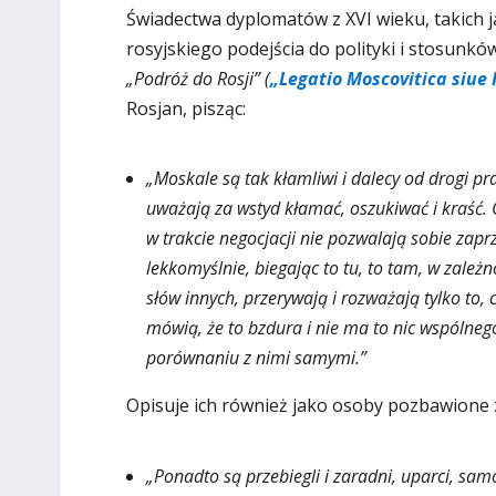
Świadectwa dyplomatów z XVI wieku, takich 
rosyjskiego podejścia do polityki i stosun
„Podróż do Rosji” (
„Legatio Moscovitica siue
Rosjan, pisząc:
„Moskale są tak kłamliwi i dalecy od drogi pr
uważają za wstyd kłamać, oszukiwać i kraść.
w trakcie negocjacji nie pozwalają sobie zap
lekkomyślnie, biegając to tu, to tam, w zależn
słów innych, przerywają i rozważają tylko to, 
mówią, że to bzdura i nie ma to nic wspólneg
porównaniu z nimi samymi.”
Opisuje ich również jako osoby pozbawione 
„Ponadto są przebiegli i zaradni, uparci, sam