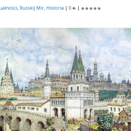
ualności
,
Russkij Mir
,
Historia
|
0
|