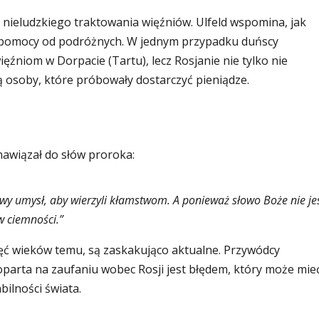
y nieludzkiego traktowania więźniów. Ulfeld wspomina, jak
 pomocy od podróżnych. W jednym przypadku duńscy
ęźniom w Dorpacie (Tartu), lecz Rosjanie nie tylko nie
stą osoby, które próbowały dostarczyć pieniądze.
awiązał do słów proroka:
wy umysł, aby wierzyli kłamstwom. A ponieważ słowo Boże nie je
w ciemności.”
ięć wieków temu, są zaskakująco aktualne. Przywódcy
parta na zaufaniu wobec Rosji jest błędem, który może mie
bilności świata.