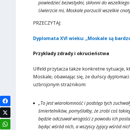
powiedzieć bezwstydni, skłonni do wszelkieg
Uwierzcie mi, Moskale porzucili wszelkie cnoty
PRZECZYTAJ:
Dyplomata XVI wieku: „Moskale są bardzo
Przykłady zdrady i okrucieństwa
Ulfeld przytacza także konkretne sytuacje, k
Moskale, obawiając się, że duńscy dyplomaci 
uzbrojonym strażnikom:
„To jest wiarołomność i podstęp tych zuchwały
śmiertelników, pomyślałby, że zrobi coś takie
będzie odczuwał wrogości z powodu ich posta
będąc wśród nich, a wszyscy żyjący wśród nich