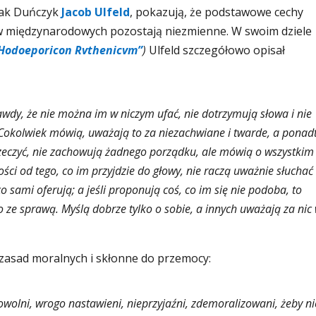
jak Duńczyk
Jacob Ulfeld
, pokazują, że podstawowe cechy
ków międzynarodowych pozostają niezmienne. W swoim dziele
 Hodoeporicon Rvthenicvm”
)
Ulfeld szczegółowo opisał
awdy, że nie można im w niczym ufać, nie dotrzymują słowa i nie
 Cokolwiek mówią, uważają to za niezachwiane i twarde, a ponad
rzeczyć, nie zachowują żadnego porządku, ale mówią o wszystkim
ości od tego, co im przyjdzie do głowy, nie raczą uważnie słuchać
co sami oferują; a jeśli proponują coś, co im się nie podoba, to
o ze sprawą. Myślą dobrze tylko o sobie, a innych uważają za nic
zasad moralnych i skłonne do przemocy:
owolni, wrogo nastawieni, nieprzyjaźni, zdemoralizowani, żeby ni