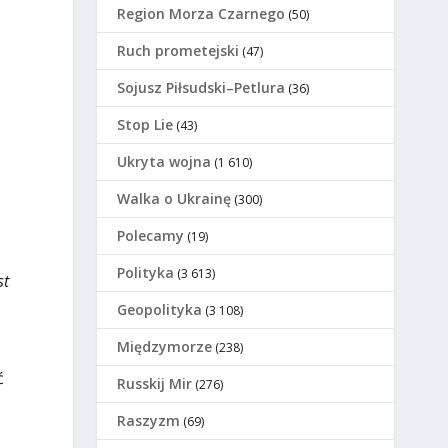
Region Morza Czarnego
(50)
Ruch prometejski
(47)
Sojusz Piłsudski–Petlura
(36)
Stop Lie
(43)
Ukryta wojna
(1 610)
Walka o Ukrainę
(300)
Polecamy
(19)
Polityka
(3 613)
st
Geopolityka
(3 108)
Międzymorze
(238)
ć
Russkij Mir
(276)
Raszyzm
(69)