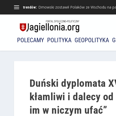
Dmowski zostawił Polaków ze Wschodu na pa
trendów:
POLECAMY
POLITYKA
GEOPOLITYKA
G
Duński dyplomata XV
kłamliwi i dalecy od
im w niczym ufać”