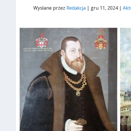
Wysłane przez
Redakcja
|
gru 11, 2024
|
Akt