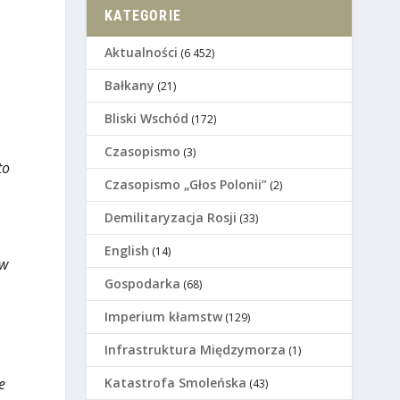
KATEGORIE
Aktualności
(6 452)
Bałkany
(21)
Bliski Wschód
(172)
Czasopismo
(3)
to
Czasopismo „Głos Polonii”
(2)
Demilitaryzacja Rosji
(33)
English
(14)
 w
Gospodarka
(68)
Imperium kłamstw
(129)
Infrastruktura Międzymorza
(1)
e
Katastrofa Smoleńska
(43)