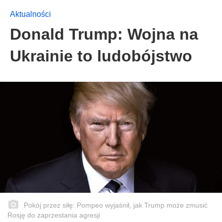
Aktualności
Donald Trump: Wojna na
Ukrainie to ludobójstwo
Pokój przez siłę: Pompeo wyjaśnił, jak Trump może zmusić
Rosję do zaprzestania agresji