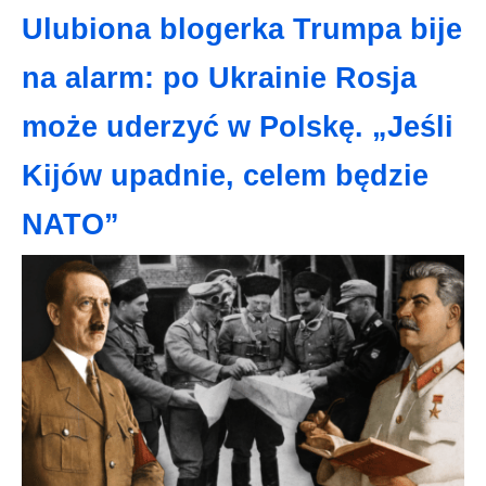
Ulubiona blogerka Trumpa bije
na alarm: po Ukrainie Rosja
może uderzyć w Polskę. „Jeśli
Kijów upadnie, celem będzie
NATO”