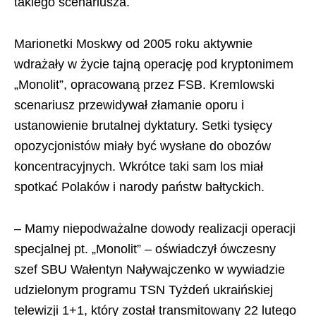
takiego scenariusza.
Marionetki Moskwy od 2005 roku aktywnie
wdrażały w życie tajną operację pod kryptonimem
„Monolit”, opracowaną przez FSB. Kremlowski
scenariusz przewidywał złamanie oporu i
ustanowienie brutalnej dyktatury. Setki tysięcy
opozycjonistów miały być wysłane do obozów
koncentracyjnych. Wkrótce taki sam los miał
spotkać Polaków i narody państw bałtyckich.
– Mamy niepodważalne dowody realizacji operacji
specjalnej pt. „Monolit” – oświadczył ówczesny
szef SBU Wałentyn Naływajczenko w wywiadzie
udzielonym programu TSN Tyżdeń ukraińskiej
telewizji 1+1, który został transmitowany 22 lutego