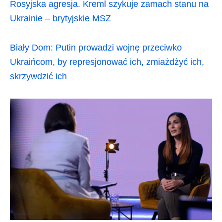
Rosyjska agresja. Kreml szykuje zamach stanu na
Ukrainie – brytyjskie MSZ
Biały Dom: Putin prowadzi wojnę przeciwko
Ukraińcom, by represjonować ich, zmiażdżyć ich,
skrzywdzić ich