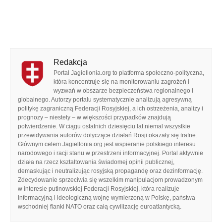
Redakcja
Portal Jagiellonia.org to platforma społeczno-polityczna,
która koncentruje się na monitorowaniu zagrożeń i
wyzwań w obszarze bezpieczeństwa regionalnego i
globalnego. Autorzy portalu systematycznie analizują agresywną
politykę zagraniczną Federacji Rosyjskiej, a ich ostrzeżenia, analizy i
prognozy – niestety – w większości przypadków znajdują
potwierdzenie. W ciągu ostatnich dziesięciu lat niemal wszystkie
przewidywania autorów dotyczące działań Rosji okazały się trafne.
Głównym celem Jagiellonia.org jest wspieranie polskiego interesu
narodowego i racji stanu w przestrzeni informacyjnej. Portal aktywnie
działa na rzecz kształtowania świadomej opinii publicznej,
demaskując i neutralizując rosyjską propagandę oraz dezinformację.
Zdecydowanie sprzeciwia się wszelkim manipulacjom prowadzonym
w interesie putinowskiej Federacji Rosyjskiej, która realizuje
informacyjną i ideologiczną wojnę wymierzoną w Polskę, państwa
wschodniej flanki NATO oraz całą cywilizację euroatlantycką.