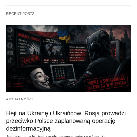
RECENT POSTS
AKTUALNOŚCI
Hejt na Ukrainę i Ukraińców. Rosja prowadzi
przeciwko Polsce zaplanowaną operację
dezinformacyjną
Jeszcze kilka lat temu wielu obserwatorów uważało, że