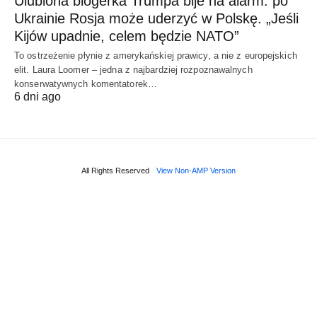
Ulubiona blogerka Trumpa bije na alarm: po
Ukrainie Rosja może uderzyć w Polskę. „Jeśli
Kijów upadnie, celem będzie NATO”
To ostrzeżenie płynie z amerykańskiej prawicy, a nie z europejskich
elit. Laura Loomer – jedna z najbardziej rozpoznawalnych
konserwatywnych komentatorek…
6 dni ago
All Rights Reserved
View Non-AMP Version