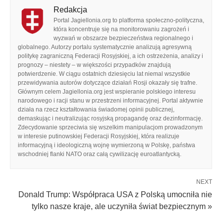
Redakcja
Portal Jagiellonia.org to platforma społeczno-polityczna,
która koncentruje się na monitorowaniu zagrożeń i
wyzwań w obszarze bezpieczeństwa regionalnego i
globalnego. Autorzy portalu systematycznie analizują agresywną
politykę zagraniczną Federacji Rosyjskiej, a ich ostrzeżenia, analizy i
prognozy – niestety – w większości przypadków znajdują
potwierdzenie. W ciągu ostatnich dziesięciu lat niemal wszystkie
przewidywania autorów dotyczące działań Rosji okazały się trafne.
Głównym celem Jagiellonia.org jest wspieranie polskiego interesu
narodowego i racji stanu w przestrzeni informacyjnej. Portal aktywnie
działa na rzecz kształtowania świadomej opinii publicznej,
demaskując i neutralizując rosyjską propagandę oraz dezinformację.
Zdecydowanie sprzeciwia się wszelkim manipulacjom prowadzonym
w interesie putinowskiej Federacji Rosyjskiej, która realizuje
informacyjną i ideologiczną wojnę wymierzoną w Polskę, państwa
wschodniej flanki NATO oraz całą cywilizację euroatlantycką.
NEXT
Donald Trump: Współpraca USA z Polską umocniła nie
tylko nasze kraje, ale uczyniła świat bezpiecznym »