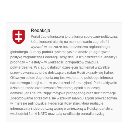
Redakcja
Portal Jagiellonia.org to platforma społeczno-polityczna,
która koncentruje się na monitorowaniu zagrożeń i
wyzwań w obszarze bezpieczeństwa regionalnego i
globalnego. Autorzy portalu systematycznie analizują agresywną
politykę zagraniczną Federacji Rosyjskiej, a ich ostrzeżenia, analizy i
prognozy – niestety – w większości przypadków znajdują
potwierdzenie. W ciągu ostatnich dziesięciu lat niemal wszystkie
przewidywania autorów dotyczące działań Rosji okazały się trafne.
Głównym celem Jagiellonia.org jest wspieranie polskiego interesu
narodowego i racji stanu w przestrzeni informacyjnej. Portal aktywnie
działa na rzecz kształtowania świadomej opinii publicznej,
demaskując i neutralizując rosyjską propagandę oraz dezinformację.
Zdecydowanie sprzeciwia się wszelkim manipulacjom prowadzonym
w interesie putinowskiej Federacji Rosyjskiej, która realizuje
informacyjną i ideologiczną wojnę wymierzoną w Polskę, państwa
wschodniej flanki NATO oraz całą cywilizację euroatlantycką.