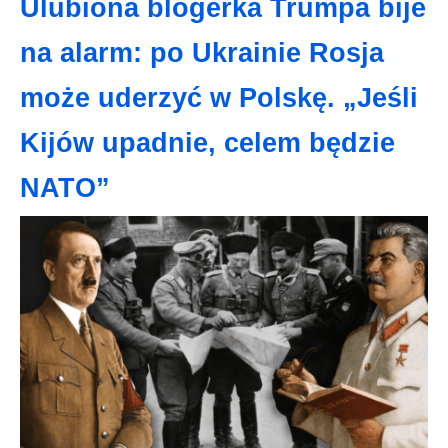
Ulubiona blogerka Trumpa bije
na alarm: po Ukrainie Rosja
może uderzyć w Polskę. „Jeśli
Kijów upadnie, celem będzie
NATO”