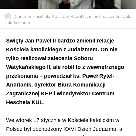
Centrum Heschela KUL: Jan Paweł II zmienił relacje Kościoła
z Judaizmem
Święty Jan Paweł II bardzo zmienił relacje
Kościoła katolickiego z Judaizmem. On nie
tylko realizował zalecenia Soboru
Watykańskiego II, ale robił to z wewnętrznego
przekonania – powiedział ks. Paweł Rytel-
Andrianik, dyrektor Biura Komunikacji
Zagranicznej KEP i wicedyrektor Centrum
Heschela KUL
.
We wtorek 17 stycznia w Kościele katolickim w
Polsce był obchodzony XXVI Dzień Judaizmu, a