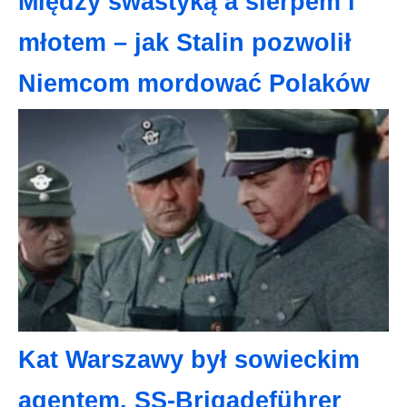
Między swastyką a sierpem i
młotem – jak Stalin pozwolił
Niemcom mordować Polaków
Kat Warszawy był sowieckim
agentem. SS-Brigadeführer