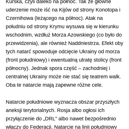
Kurska, czyli daleko na północ. Tak że główne
uderzenie może iść na Kijów od strony Konotopa i
Czernihowa (leżącego na północ). Atak na
południu od strony Krymu wysuwa się w kierunku
wschodnim, wzdłuż Morza Azowskiego (co było do
przewidzenia), ale również Naddniestrza. Efekt oby
tych natarć spowoduje odcięcie Ukrainy od morza
(front południowy) i ewentualną utratę stolicy (front
północny). Jednak spora część – zachodniej i
centralnej Ukrainy może nie stać się teatrem walk.
Oba te natarcie mają zapewne różne cele.
Natarcie południowe wyznacza obszar przyszłych
aneksji terytorialnych. Rosja albo ogłosi ich
przyłączenie do „DRL” albo nawet bezpośrednio
włączy do Federacji. Natarcie na linii południowy