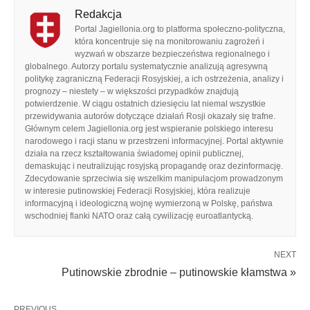
Redakcja
Portal Jagiellonia.org to platforma społeczno-polityczna,
która koncentruje się na monitorowaniu zagrożeń i
wyzwań w obszarze bezpieczeństwa regionalnego i
globalnego. Autorzy portalu systematycznie analizują agresywną
politykę zagraniczną Federacji Rosyjskiej, a ich ostrzeżenia, analizy i
prognozy – niestety – w większości przypadków znajdują
potwierdzenie. W ciągu ostatnich dziesięciu lat niemal wszystkie
przewidywania autorów dotyczące działań Rosji okazały się trafne.
Głównym celem Jagiellonia.org jest wspieranie polskiego interesu
narodowego i racji stanu w przestrzeni informacyjnej. Portal aktywnie
działa na rzecz kształtowania świadomej opinii publicznej,
demaskując i neutralizując rosyjską propagandę oraz dezinformację.
Zdecydowanie sprzeciwia się wszelkim manipulacjom prowadzonym
w interesie putinowskiej Federacji Rosyjskiej, która realizuje
informacyjną i ideologiczną wojnę wymierzoną w Polskę, państwa
wschodniej flanki NATO oraz całą cywilizację euroatlantycką.
NEXT
Putinowskie zbrodnie – putinowskie kłamstwa »
PREVIOUS