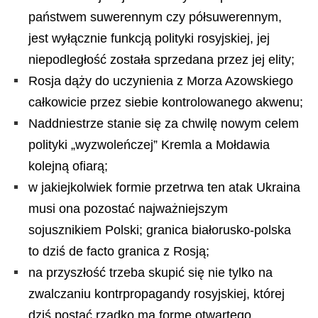
państwem suwerennym czy półsuwerennym,
jest wyłącznie funkcją polityki rosyjskiej, jej
niepodległość została sprzedana przez jej elity;
Rosja dąży do uczynienia z Morza Azowskiego
całkowicie przez siebie kontrolowanego akwenu;
Naddniestrze stanie się za chwilę nowym celem
polityki „wyzwoleńczej” Kremla a Mołdawia
kolejną ofiarą;
w jakiejkolwiek formie przetrwa ten atak Ukraina
musi ona pozostać najważniejszym
sojusznikiem Polski; granica białorusko-polska
to dziś de facto granica z Rosją;
na przyszłość trzeba skupić się nie tylko na
zwalczaniu kontrpropagandy rosyjskiej, której
dziś postać rzadko ma formę otwartego