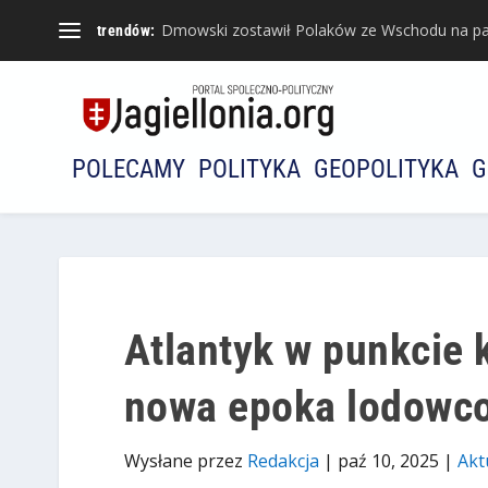
Dmowski zostawił Polaków ze Wschodu na pa
trendów:
POLECAMY
POLITYKA
GEOPOLITYKA
G
Atlantyk w punkcie 
nowa epoka lodowc
Wysłane przez
Redakcja
|
paź 10, 2025
|
Akt