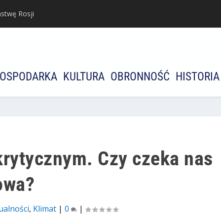
stwę Rosji
OSPODARKA
KULTURA
OBRONNOŚĆ
HISTORIA
krytycznym. Czy czeka nas
owa?
ualności
,
Klimat
|
0
|