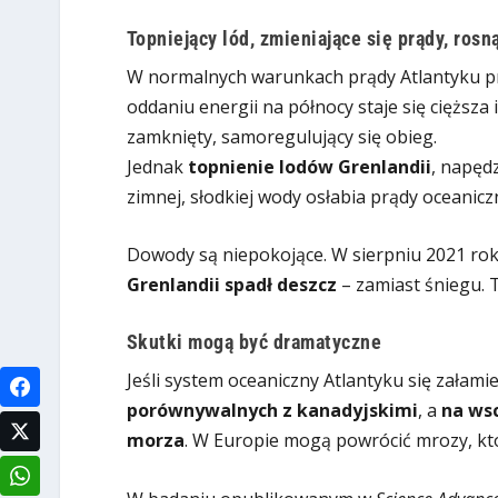
Topniejący lód, zmieniające się prądy, rosn
W normalnych warunkach prądy Atlantyku prz
oddaniu energii na północy staje się cięższa
zamknięty, samoregulujący się obieg.
Jednak
topnienie lodów Grenlandii
, napęd
zimnej, słodkiej wody osłabia prądy oceanicz
Dowody są niepokojące. W sierpniu 2021 rok
Grenlandii spadł deszcz
– zamiast śniegu. 
Skutki mogą być dramatyczne
Jeśli system oceaniczny Atlantyku się załami
porównywalnych z kanadyjskimi
, a
na ws
morza
. W Europie mogą powrócić mrozy, któ