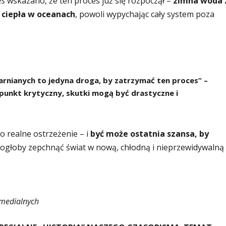
es
wskazano, że ten proces już się rozpoczął –
zimna woda 
 ciepła w oceanach
, powoli wypychając cały system poza
larnianych to jedyna droga, by zatrzymać ten proces” –
 punkt krytyczny, skutki mogą być drastyczne i
To realne ostrzeżenie – i
być może ostatnia szansa, by
mogłoby zepchnąć świat w nową, chłodną i nieprzewidywalną
 medialnych