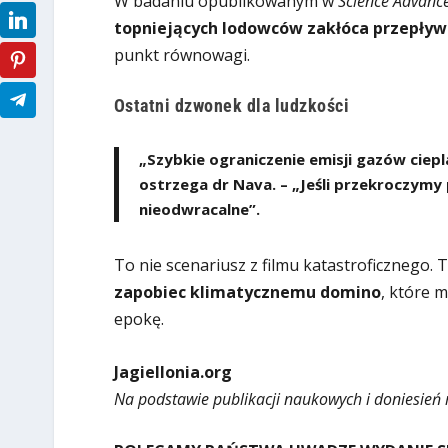
W badaniu opublikowanym w
Science Advanc
topniejących lodowców zakłóca przepływ
punkt równowagi.
Ostatni dzwonek dla ludzkości
„Szybkie ograniczenie emisji gazów ciep
ostrzega dr Nava. – „Jeśli przekroczymy
nieodwracalne”.
To nie scenariusz z filmu katastroficznego. 
zapobiec klimatycznemu domino
, które 
epokę.
Jagiellonia.org
Na podstawie publikacji naukowych i doniesień