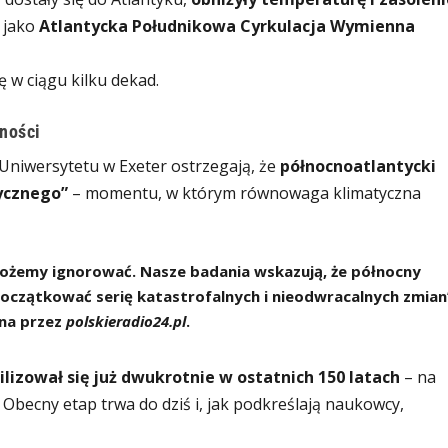
ą jako
Atlantycka Południkowa Cyrkulacja Wymienna
ę w ciągu kilku dekad.
ności
 Uniwersytetu w Exeter ostrzegają, że
północnoatlantycki
tycznego”
– momentu, w którym równowaga klimatyczna
ożemy ignorować. Nasze badania wskazują, że północny
apoczątkować serię katastrofalnych i nieodwracalnych zmian
ana przez
polskieradio24.pl
.
ilizował się już dwukrotnie w ostatnich 150 latach
– na
Obecny etap trwa do dziś i, jak podkreślają naukowcy,