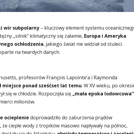
i wir subpolarny
– kluczowy element systemu oceaniczneg
otężny „silnik” klimatyczny się załamie,
Europa i Ameryka
wnego ochłodzenia
, jakiego świat nie widział od stuleci.
oparte na twardych danych.
usetts, profesorów François Lapointe’a i Raymonda
 miejsce ponad sześćset lat temu
. W XV wieku, po okresi
ł się w chłodzie. Rozpoczęła się
„mała epoka lodowcowa”
mierci milionów.
e ocieplenie
doprowadziło do zaburzenia prądów
, że ciepłe wody z tropików masowo napływały na północ,
 dostały się do Atlantyku,
obniżyły temperaturę i zasoleni