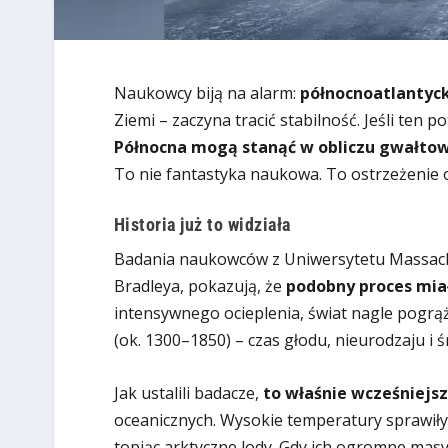
Naukowcy biją na alarm:
północnoatlantyck
Ziemi – zaczyna tracić stabilność. Jeśli ten p
Północna mogą stanąć w obliczu gwałto
To nie fantastyka naukowa. To ostrzeżenie 
Historia już to widziała
Badania naukowców z Uniwersytetu Massach
Bradleya, pokazują, że
podobny proces miał
intensywnego ocieplenia, świat nagle pogrąży
(ok. 1300–1850) – czas głodu, nieurodzaju i ś
Jak ustalili badacze,
to właśnie wcześniejsz
oceanicznych. Wysokie temperatury sprawiły
topiąc arktyczne lody. Gdy ich ogromne masy