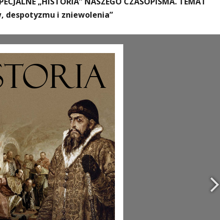
ECJALNE „HISTORIA” NASZEGO CZASOPISMA. TEMAT
, despotyzmu i zniewolenia”