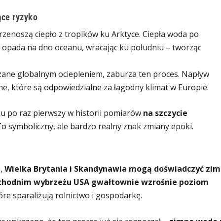
ące ryzyko
enoszą ciepło z tropików ku Arktyce. Ciepła woda po
 i opada na dno oceanu, wracając ku południu – tworząc
zane globalnym ociepleniem, zaburza ten proces. Napływ
ne, które są odpowiedzialne za łagodny klimat w Europie.
u po raz pierwszy w historii pomiarów
na szczycie
To symboliczny, ale bardzo realny znak zmiany epoki.
e,
Wielka Brytania i Skandynawia mogą doświadczyć zim
chodnim wybrzeżu USA gwałtownie wzrośnie poziom
re sparaliżują rolnictwo i gospodarkę.