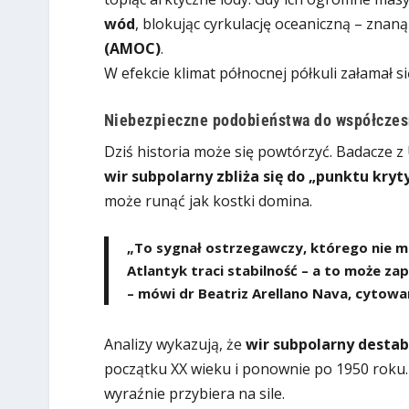
wód
, blokując cyrkulację oceaniczną – znan
(AMOC)
.
W efekcie klimat północnej półkuli załamał si
Niebezpieczne podobieństwa do współczes
Dziś historia może się powtórzyć. Badacze z
wir subpolarny zbliża się do „punktu kry
może runąć jak kostki domina.
„To sygnał ostrzegawczy, którego nie m
Atlantyk traci stabilność – a to może z
– mówi dr Beatriz Arellano Nava, cytow
Analizy wykazują, że
wir subpolarny destab
początku XX wieku i ponownie po 1950 roku. 
wyraźnie przybiera na sile.