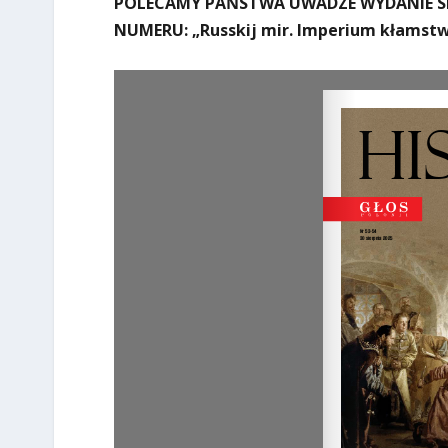
POLECAMY PAŃSTWA UWADZE WYDANIE SP
NUMERU: „Russkij mir. Imperium kłamstw