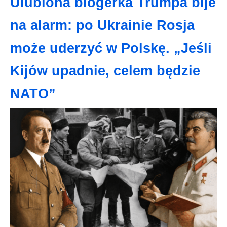
Ulubiona blogerka Trumpa bije
na alarm: po Ukrainie Rosja
może uderzyć w Polskę. „Jeśli
Kijów upadnie, celem będzie
NATO”