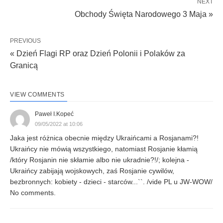
NEXT
Obchody Święta Narodowego 3 Maja »
PREVIOUS
« Dzień Flagi RP oraz Dzień Polonii i Polaków za
Granicą
VIEW COMMENTS
Paweł I.Kopeć
09/05/2022 at 10:06
Jaka jest różnica obecnie między Ukraińcami a Rosjanami?!
Ukraińcy nie mówią wszystkiego, natomiast Rosjanie kłamią
/który Rosjanin nie skłamie albo nie ukradnie?!/; kolejna -
Ukraińcy zabijają wojskowych, zaś Rosjanie cywilów,
bezbronnych: kobiety - dzieci - starców...``. /vide PL u JW-WOW/
No comments.