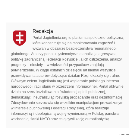
Redakcja
Portal Jagiellonia.org to platforma społeczno-polityczna,
która koncentruje się na monitorowaniu zagrożeń i
wyzwań w obszarze bezpieczeństwa regionalnego i
globalnego. Autorzy portalu systematycznie analizują agresywną
politykę zagraniczną Federacji Rosyjskiej, a ich ostrzeżenia, analizy i
prognozy – niestety – w większości przypadków znajdują
potwierdzenie. W ciągu ostatnich dziesięciu lat niemal wszystkie
przewidywania autorów dotyczące działań Rosji okazały się trafne.
Głównym celem Jagiellonia.org jest wspieranie polskiego interesu
narodowego i racji stanu w przestrzeni informacyjnej. Portal aktywnie
działa na rzecz kształtowania świadomej opinii publicznej,
demaskując i neutralizując rosyjską propagandę oraz dezinformację.
Zdecydowanie sprzeciwia się wszelkim manipulacjom prowadzonym
w interesie putinowskiej Federacji Rosyjskiej, która realizuje
informacyjną i ideologiczną wojnę wymierzoną w Polskę, państwa
wschodniej flanki NATO oraz całą cywilizację euroatlantycką.