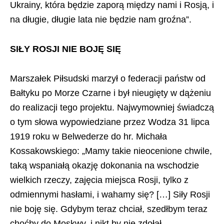
Ukrainy, która będzie zaporą między nami i Rosją, i
na długie, długie lata nie będzie nam groźna”.
SIŁY ROSJI NIE BOJĘ SIĘ
Marszałek Piłsudski marzył o federacji państw od
Bałtyku po Morze Czarne i był nieugięty w dążeniu
do realizacji tego projektu. Najwymowniej świadczą
o tym słowa wypowiedziane przez Wodza 31 lipca
1919 roku w Belwederze do hr. Michała
Kossakowskiego: „Mamy takie nieocenione chwile,
taką wspaniałą okazję dokonania na wschodzie
wielkich rzeczy, zajęcia miejsca Rosji, tylko z
odmiennymi hasłami, i wahamy się? […] Siły Rosji
nie boję się. Gdybym teraz chciał, szedłbym teraz
choćby do Moskwy, i nikt by nie zdołał