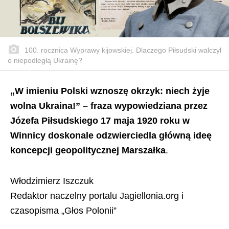
100. rocznica Wyprawy kijowskiej. Dlaczego Piłsudski walczył
o niepodległą Ukrainę?
„W imieniu Polski wznoszę okrzyk: niech żyje
wolna Ukraina!” – fraza wypowiedziana przez
Józefa Piłsudskiego 17 maja 1920 roku w
Winnicy doskonale odzwierciedla główną ideę
koncepcji geopolitycznej Marszałka
.
Włodzimierz Iszczuk
Redaktor naczelny portalu Jagiellonia.org i
czasopisma „Głos Polonii”