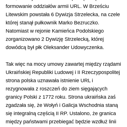
formowanie oddziałów armii URL. W Brześciu
Litewskim powstała 6 Dywizja Strzelecka, na czele
której stanął pułkownik Marko Bezruczko.
Natomiast w rejonie Kamieńca Podolskiego
zorganizowano 2 Dywizję Strzelecką, której
dowódcą był płk Oleksander Udowyczenka.
Tak więc na mocy umowy zawartej między rządami
Ukraińskiej Republiki Ludowej i II Rzeczypospolitej
strona polska uznawała istnienie URL i
rezygnowała z roszczeń do ziem sięgających
granicy Polski z 1772 roku. Strona ukraińska zaś
zgadzała się, że Wołyń i Galicja Wschodnia staną
się integralną częścią II RP. Ustalono, że granica
między państwami przebiegać będzie wzdłuż linii