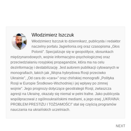
Włodzimierz Iszczuk
Włodzimierz Iszczuk to dziennikarz, publicysta i redaktor
naczelny portalu Jagiellonia.org oraz czasopisma „Głos
Polonii”. Specjalizuje się w geopolityce, stosunkach
międzynarodowych, wojnie informacyjno-psychologicznej oraz
przeciwdziałaniu rosyjskiej propagandzie, która ma na celu
dezinformację i destabilizację. Jest autorem publikacji cytowanych w
monografiach, takich jak „Wojna hybrydowa Rosji przeciwko
Ukrainie”, „Od cara do »cara«” oraz chińskiej monografii „Polityka
Rosji w Europie Środkowo-Wschodniej i jej wpływy po zimnej
wojnie”. Jego prognozy dotyczące geostrategii Rosji, zwłaszcza
agresji na Ukrainę, okazały się niemal w pełni trafne. Jako publicysta
współpracował z ogólnoukraińskimi mediami, a jego esej „UKRAINA:
PROBLEM PRESTIŻU I TOŻSAMOŚCI” stał się częścią programów
nauczania na ukraińskich uczelniach.
NEXT