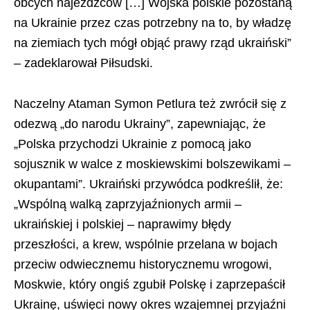
obcych najeźdźców […] Wojska polskie pozostaną
na Ukrainie przez czas potrzebny na to, by władzę
na ziemiach tych mógł objąć prawy rząd ukraiński”
– zadeklarował Piłsudski.
Naczelny Ataman Symon Petlura też zwrócił się z
odezwą „do narodu Ukrainy”, zapewniając, że
„Polska przychodzi Ukrainie z pomocą jako
sojusznik w walce z moskiewskimi bolszewikami –
okupantami”. Ukraiński przywódca podkreślił, że:
„Wspólną walką zaprzyjaźnionych armii –
ukraińskiej i polskiej – naprawimy błędy
przeszłości, a krew, wspólnie przelana w bojach
przeciw odwiecznemu historycznemu wrogowi,
Moskwie, który ongiś zgubił Polskę i zaprzepaścił
Ukrainę, uświęci nowy okres wzajemnej przyjaźni