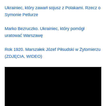
Ukrainiec, który zawarł sojusz z Polakami. Rzecz o
Symonie Petlurze
Marko Bezruczko. Ukrainiec, który pomógł
uratować Warszawę
Rok 1920. Marszałek Józef Piłsudski w Żytomierzu
(ZDJĘCIA, WIDEO)