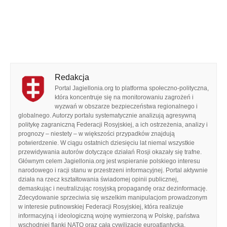
Redakcja
Portal Jagiellonia.org to platforma społeczno-polityczna,
która koncentruje się na monitorowaniu zagrożeń i
wyzwań w obszarze bezpieczeństwa regionalnego i
globalnego. Autorzy portalu systematycznie analizują agresywną
politykę zagraniczną Federacji Rosyjskiej, a ich ostrzeżenia, analizy i
prognozy – niestety – w większości przypadków znajdują
potwierdzenie. W ciągu ostatnich dziesięciu lat niemal wszystkie
przewidywania autorów dotyczące działań Rosji okazały się trafne.
Głównym celem Jagiellonia.org jest wspieranie polskiego interesu
narodowego i racji stanu w przestrzeni informacyjnej. Portal aktywnie
działa na rzecz kształtowania świadomej opinii publicznej,
demaskując i neutralizując rosyjską propagandę oraz dezinformację.
Zdecydowanie sprzeciwia się wszelkim manipulacjom prowadzonym
w interesie putinowskiej Federacji Rosyjskiej, która realizuje
informacyjną i ideologiczną wojnę wymierzoną w Polskę, państwa
wschodniej flanki NATO oraz całą cywilizację euroatlantycką.