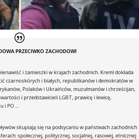
YDOWA PRZECIWKO ZACHODOWI
ienawiść i zamieszki w krajach zachodnich. Kreml dokłada
ócić czarnoskórych i białych, republikanów i demokratów w
rykanów, Polaków i Ukraińców, muzułmanów i chrześcijan,
artości i przedstawicieli LGBT, prawicę i lewicę,
u i PO …
 wpływów skupiają się na podsycaniu w państwach zachodnich
erach: społecznej, politycznej, socjalnej, rasowej, etnicznej