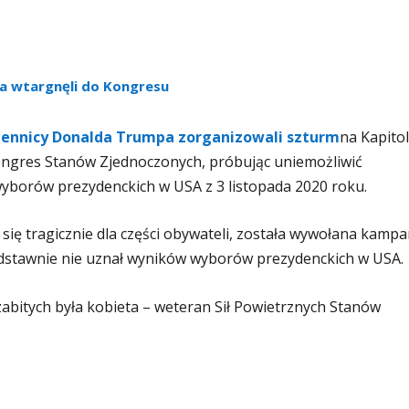
a wtargnęli do Kongresu
ennicy Donalda Trumpa zorganizowali szturm
na Kapitol
 Kongres Stanów Zjednoczonych, próbując uniemożliwić
wyborów prezydenckich w USA z 3 listopada 2020 roku.
się tragicznie dla części obywateli, została wywołana kampa
dstawnie nie uznał wyników wyborów prezydenckich w USA.
zabitych była kobieta – weteran Sił Powietrznych Stanów