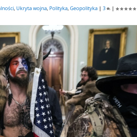
lności
,
Ukryta wojna
,
Polityka
,
Geopolityka
|
3
|