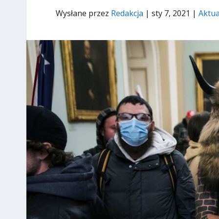
Wysłane przez
Redakcja
|
sty 7, 2021
|
Aktua