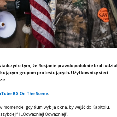
iadczyć o tym, że Rosjanie prawdopodobnie brali udzia
takującym grupom protestujących. Użytkownicy sieci
rze
.
uTube BG On The Scene
.
 momencie, gdy tłum wybija okna, by wejść do Kapitolu,
szybciej!” i „Odważniej! Odważniej!”.