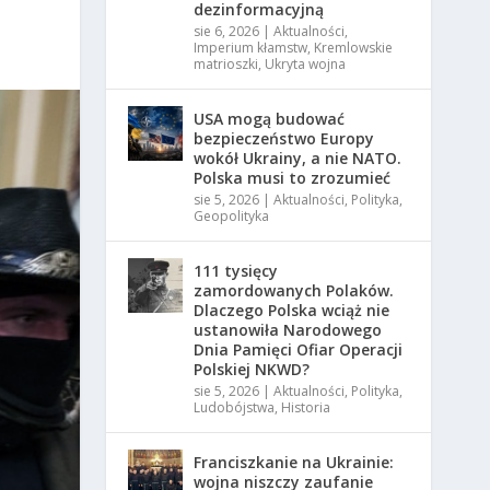
dezinformacyjną
sie 6, 2026
|
Aktualności
,
Imperium kłamstw
,
Kremlowskie
matrioszki
,
Ukryta wojna
USA mogą budować
bezpieczeństwo Europy
wokół Ukrainy, a nie NATO.
Polska musi to zrozumieć
sie 5, 2026
|
Aktualności
,
Polityka
,
Geopolityka
111 tysięcy
zamordowanych Polaków.
Dlaczego Polska wciąż nie
ustanowiła Narodowego
Dnia Pamięci Ofiar Operacji
Polskiej NKWD?
sie 5, 2026
|
Aktualności
,
Polityka
,
Ludobójstwa
,
Historia
Franciszkanie na Ukrainie:
wojna niszczy zaufanie