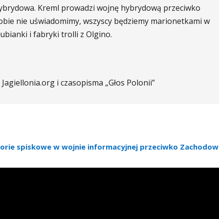
na hybrydowa. Kreml prowadzi wojnę hybrydową przeciwko
obie nie uświadomimy, wszyscy będziemy marionetkami w
bianki i fabryki trolli z Olgino.
Jagiellonia.org i czasopisma „Głos Polonii”
orie spiskowe w wojnie informacyjnej przeciwko Zachodow