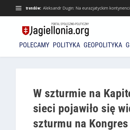
Aleksandr Dugin: Na eurazjatyckim kontynencie 
trendów:
POLECAMY
POLITYKA
GEOPOLITYKA
G
W szturmie na Kapito
sieci pojawiło się 
szturmu na Kongres