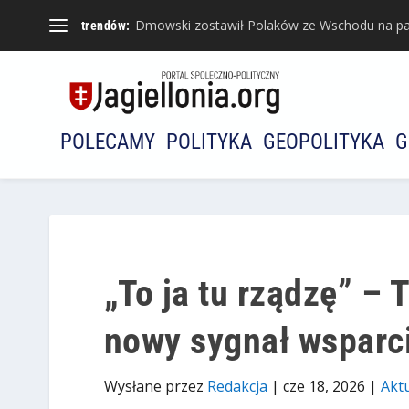
Dmowski zostawił Polaków ze Wschodu na pa
trendów:
POLECAMY
POLITYKA
GEOPOLITYKA
G
„To ja tu rządzę” –
nowy sygnał wsparci
Wysłane przez
Redakcja
|
cze 18, 2026
|
Akt