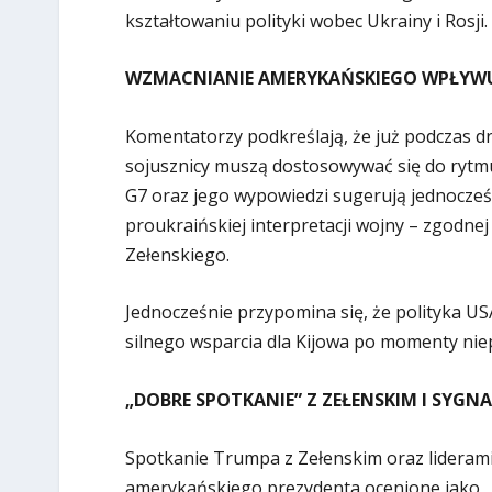
kształtowaniu polityki wobec Ukrainy i Rosji.
WZMACNIANIE AMERYKAŃSKIEGO WPŁYW
Komentatorzy podkreślają, że już podczas dr
sojusznicy muszą dostosowywać się do ryt
G7 oraz jego wypowiedzi sugerują jednocześ
proukraińskiej interpretacji wojny – zgodn
Zełenskiego.
Jednocześnie przypomina się, że polityka U
silnego wsparcia dla Kijowa po momenty niep
„DOBRE SPOTKANIE” Z ZEŁENSKIM I SYGN
Spotkanie Trumpa z Zełenskim oraz liderami
amerykańskiego prezydenta ocenione jako 