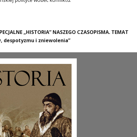
ECJALNE „HISTORIA” NASZEGO CZASOPISMA. TEMAT
, despotyzmu i zniewolenia”