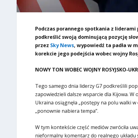
Podczas porannego spotkania z liderami
podkreślić swoją dominującą pozycję sło
przez
Sky News
, wypowiedź ta padła w m
korekcie jego podejścia wobec wojny Ros
NOWY TON WOBEC WOJNY ROSYJSKO-UKRA
Tego samego dnia liderzy G7 podkreślili popr
zapowiedzieli dalsze wsparcie dla Kijowa.
Ukraina osiągnęła „postępy na polu walki w
„ponownie nabiera tempa”.
W tym kontekście część mediów zwróciła uwa
nieformalny komentarz do realnego układu si