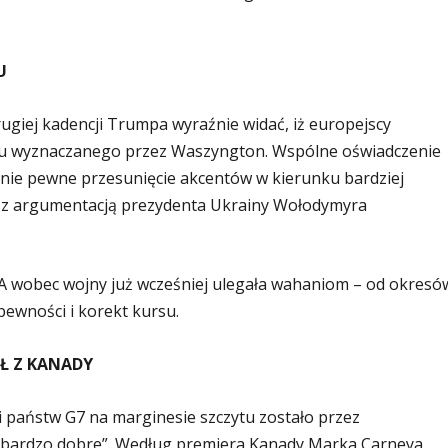
U
ugiej kadencji Trumpa wyraźnie widać, iż europejscy
mu wyznaczanego przez Waszyngton. Wspólne oświadczenie
nie pewne przesunięcie akcentów w kierunku bardziej
ej z argumentacją prezydenta Ukrainy Wołodymyra
SA wobec wojny już wcześniej ulegała wahaniom – od okresó
ewności i korekt kursu.
AŁ Z KANADY
 państw G7 na marginesie szczytu zostało przez
„bardzo dobre”. Według premiera Kanady Marka Carneya,