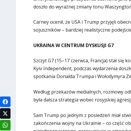
doszło do wyraźnej zmiany tonu Waszyngto
Carney ocenił, że USA i Trump przyjęli obec
sojuszników – bardziej realistyczne podejście
UKRAINA W CENTRUM DYSKUSJI G7
Szczyt G7 (15–17 czerwca, Francja) stał się 
Kyiv Independent, podczas wydarzenia doszł
spotkania Donalda Trumpa i Wołodymyra Zeł
Według przekazów medialnych, rozmowy odby
była dalsza strategia wobec rosyjskiej agresji
Sam Trump po jednym z posiedzeń miał stwi
zakończenia wojny na Ukrainie – co część o
niejednoznacznego, przesunięcia w amerykańs