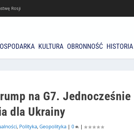
stwę Rosji
OSPODARKA
KULTURA
OBRONNOŚĆ
HISTORIA
 Trump na G7. Jednocześnie
a dla Ukrainy
ualności
,
Polityka
,
Geopolityka
|
0
|