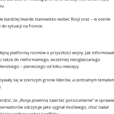
nu.
nie bardziej twarde stanowisko wobec Rosji oraz – w ocenie
 do sytuacji na froncie.
kolejną platformą rozmów o przyszłości wojny. Jak informował
o także do nieformalnego, wcześniej nieogłaszanego
enskiego – pierwszego od kilku miesięcy.
wały się w szerszym gronie liderów, a centralnym temate
.
erdzić, że „Rosja powinna zawrzeć porozumienie” w sprawie
bserwatorów odczytuje jako sygnał możliwego, choć nadal
kiej polityce wobec konfliktu.