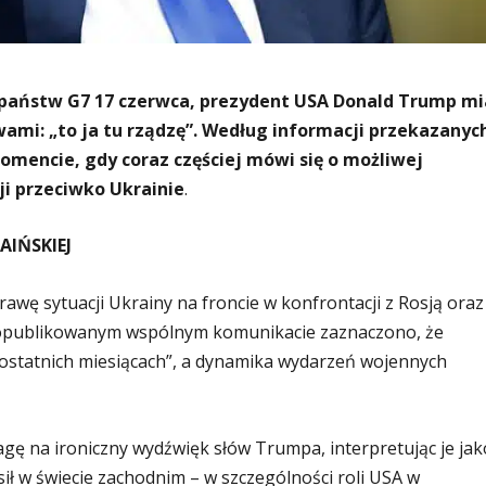
 państw G7 17 czerwca, prezydent USA Donald Trump mi
wami: „to ja tu rządzę”. Według informacji przekazanyc
omencie, gdy coraz częściej mówi się o możliwej
ji przeciwko Ukrainie
.
IŃSKIEJ
awę sytuacji Ukrainy na froncie w konfrontacji z Rosją oraz
 W opublikowanym wspólnym komunikacie zaznaczono, że
 ostatnich miesiącach”, a dynamika wydarzeń wojennych
gę na ironiczny wydźwięk słów Trumpa, interpretując je jak
ł w świecie zachodnim – w szczególności roli USA w