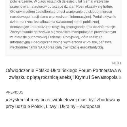
potwierdzenie. W ciągu ostatnich dziesięciu lat niemal wszystkie
przewidywania autorów dotyczące działań Rosji okazały się trafne.
Głównym celem Jagiellonia.org jest wspieranie polskiego interesu
narodowego i racji stanu w przestrzeni informacyjnej. Portal aktywnie
działa na rzecz kształtowania świadomej opinii publicznej,
demaskując i neutralizując rosyjską propagandę oraz dezinformację.
Zdecydowanie sprzeciwia się wszelkim manipulacjom prowadzonym
w interesie putinowskiej Federacji Rosyjskiej, która realizuje
informacyjną i ideologiczną wojnę wymierzoną w Polskę, państwa
wschodniej flanki NATO oraz całą cywilizację euroatlantycką.
NEXT
Oświadczenie Polsko-Ukraińskiego Forum Partnerstwa w
związku z piątą rocznicą aneksji Krymu i Sewastopola »
PREVIOUS
« System obrony przeciwrakietowej musi być zbudowany
przy udziale Polski, Litwy i Ukrainy – europoseł