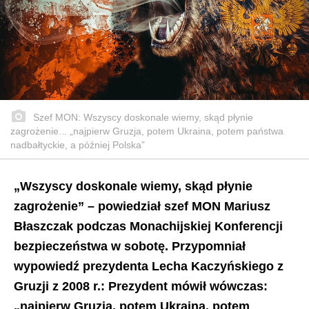
Szef MON: Wszyscy doskonale wiemy, skąd płynie
zagrożenie... „najpierw Gruzja, potem Ukraina, potem państwa
nadbałtyckie, a później Polska”
„Wszyscy doskonale wiemy, skąd płynie
zagrożenie” – powiedział szef MON Mariusz
Błaszczak podczas Monachijskiej Konferencji
bezpieczeństwa w sobotę. Przypomniał
wypowiedź prezydenta Lecha Kaczyńskiego z
Gruzji z 2008 r.: Prezydent mówił wówczas:
„najpierw Gruzja, potem Ukraina, potem